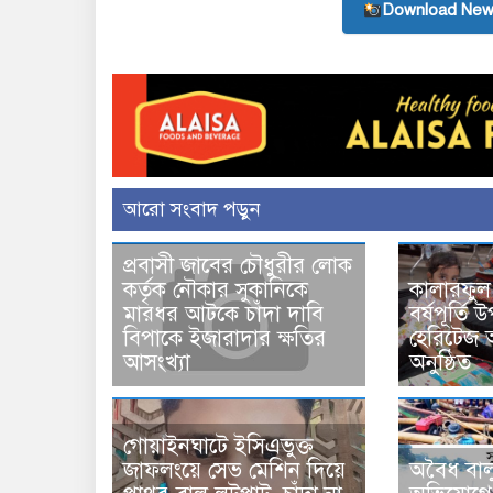
Download New
আরো সংবাদ পড়ুন
প্রবাসী জাবের চৌধুরীর লোক
কালারফুল
কর্তৃক নৌকার সুকানিকে
বর্ষপূর্তি
মারধর আটকে চাঁদা দাবি
হেরিটেজ 
বিপাকে ইজারাদার ক্ষতির
অনুষ্ঠিত
আসংখ্যা
গোয়াইনঘাটে ইসিএভুক্ত
জাফলংয়ে সেভ মেশিন দিয়ে
অবৈধ বাল