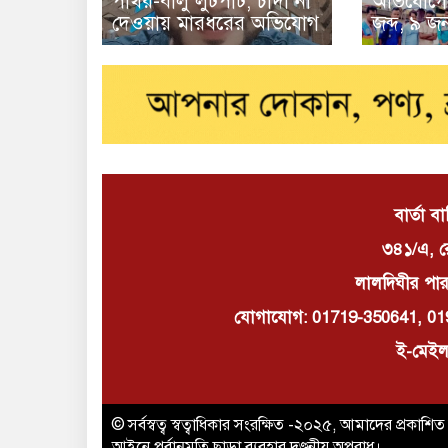
পাথর-বালু লুটপাট, চাঁদা না
অভিযোগে 
দেওয়ায় মারধরের অভিযোগ
জব্দ, ৯ 
বার্তা ব
৩৪১/এ, র
লালদিঘীর পার
যোগাযোগ: 01719-350641, 01
ই-মেইল
© সর্বস্বত্ব স্বত্বাধিকার সংরক্ষিত -২০২৫, আমাদের প্রকাশ
আইনে পূর্বানুমতি ছাড়া ব্যবহার দণ্ডনীয় অপরাধ।