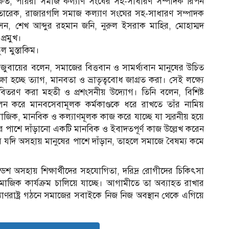
মুকিত, পায়রা সমাজ কল্যাণ সংঘের সহ-সাধারণ সম্পাদক রিপন
 তারেক, রাজারগলি সমাজ কল্যাণ সংঘের সহ-সাধারণ সম্পাদক
ন, শেখ আব্দুর রহমান জনি, নুরুল ইসরাক মাহির, মোহাম্মদ
্রমুখ।
ল মুস্তাকিম।
 জুবায়ের বলেন, সমাজের বিত্তবান ও সামর্থ্যবান মানুষের উচিত
 হচ্ছে ত্যাগ, মানবতা ও ভ্রাতৃত্ববোধ জাগ্রত করা। সেই লক্ষ্যে
িতরণ করা মহতী ও প্রশংসনীয় উদ্যোগ। তিনি বলেন, বিশিষ্ট
লন করে মানবসেবামূলক কর্মকাণ্ডকে ধরে রাখতে তাঁর নামিয়
ামাজিক, মানবিক ও কল্যাণমূলক কাজ করে যাচ্ছে যা স্মরনীয় হয়ে
র পাশে দাঁড়ানো একটি মানবিক ও ইবাদতপূর্ণ কাজ উল্লেখ করেন
 যদি অসহায় মানুষের পাশে দাঁড়ান, তাহলে সমাজে বৈষম্য কমে
্ডেশ অসহায় শিক্ষার্থীদের সহযোগিতা, দরিদ্র রোগীদের চিকিৎসা
সামাজিক কার্যক্রম চালিয়ে যাচ্ছে। আগামীতে তা অব্যাহত রাখার
ণরাষ্ট্র গঠনে সমাজের সবাইকে নিজ নিজ অবস্থান থেকে এগিয়ে