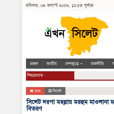
রবিবার, ০৯ অগাস্ট ২০২৬, ১২:৫৩ পূর্বাহ্ন
প্রচ্ছদ
জাতীয়
দেশজুড়ে
রাজনীতি
অ
শিরোনাম :
হোম
সিলেট
সিলেট দরগা মহল্লায় মরহুম মাওলানা
বিতরণ