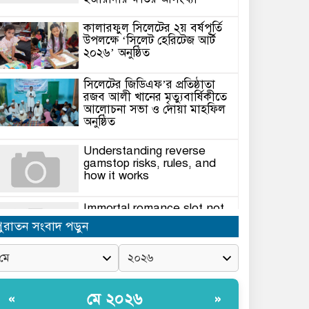
কালারফুল সিলেটের ২য় বর্ষপূর্তি
উপলক্ষে ‘সিলেট হেরিটেজ আর্ট
২০২৬’ অনুষ্ঠিত
সিলেটের জিডিএফ’র প্রতিষ্ঠাতা
রজব আলী খানের মৃত্যুবার্ষিকীতে
আলোচনা সভা ও দোয়া মাহফিল
অনুষ্ঠিত
Understanding reverse
gamstop risks, rules, and
how it works
Immortal romance slot not
on gamstop Insights for
পুরাতন সংবাদ পড়ুন
players
গোয়াইনঘাটে ইসিএভুক্ত
জাফলংয়ে সেভ মেশিন দিয়ে পাথর-
বালু লুটপাট, চাঁদা না দেওয়ায়
মে ২০২৬
«
»
মারধরের অভিযোগ