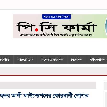
র্থনীতি
আন্তর্জাতিক
বিশেষ প্রতিবেদন
বিনোদন
জীবনযাপন
 মছদ্দর আলী ফাউন্ডেশনের কোরবানী গোশত