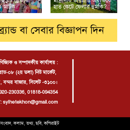
২১টি ড্রেজার
মাদ্রাসার ভারপ্রাপ্ত অধ্যক্ষকে
জন আটক
হাত কেটে ফেলার হুমকি?
াণিজ্যিক ও সম্পাদকীয় কার্যালয় :
োড-০৮ (২য় তলা) নিউ মার্কেট,
, বন্দর বাজার, সিলেট -৩১০০।
920-230336, 01818-094354
: sylhetekhon@gmail.com
িত সংবাদ, কলাম, তথ্য, ছবি, কপিরাইট