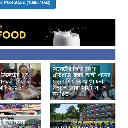
s PhotoCard (1080×1080)
সিলেটের জিডিএফ’র
 সিলেটের ২য়
প্রতিষ্ঠাতা রজব আলী খানের
 উপলক্ষে ‘সিলেট
মৃত্যুবার্ষিকীতে আলোচনা
আর্ট ২০২৬’
সভা ও দোয়া মাহফিল
অনুষ্ঠিত
ু উত্তোলনের