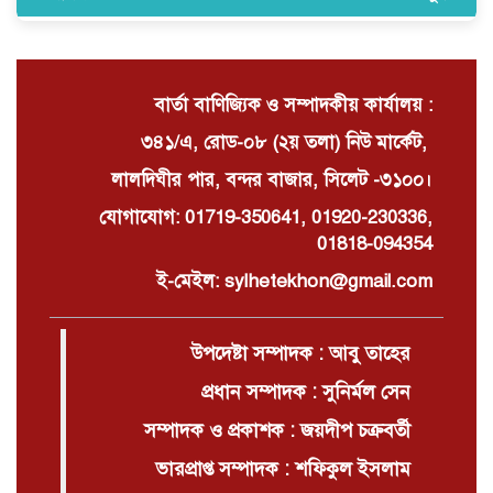
নিত্যপণ্যের ঊর্ধ্বগতি রোধ, স্বাধীন দুদক
ও যৌক্তিক সংস্কারের দাবিতে সমাবেশ
বার্তা বাণিজ্যিক ও সম্পাদকীয় কার্যালয় :
৩৪১/এ, রোড-০৮ (২য় তলা) নিউ মার্কেট,
লালদিঘীর পার, বন্দর বাজার, সিলেট -৩১০০।
যোগাযোগ: 01719-350641, 01920-230336,
01818-094354
ই-মেইল: sylhetekhon@gmail.com
উপদেষ্টা সম্পাদক : আবু তাহের
প্রধান সম্পাদক : সুনির্মল সেন
সম্পাদক ও প্রকাশক : জয়দীপ চক্রবর্তী
ভারপ্রাপ্ত সম্পাদক : শফিকুল ইসলাম