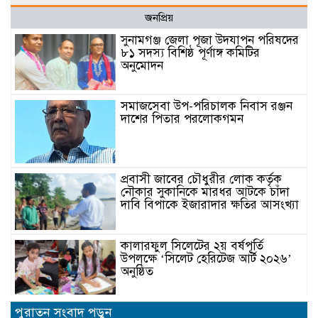
জনপ্রিয়
সুনামগঞ্জ জেলা পূজা উদযাপন পরিষদের
৮১ সদস্য বিশিষ্ঠ পূর্ণাঙ্গ কমিটির
অনুমোদন
সমাজসেবা উপ-পরিচালক নিবাস রঞ্জন
দাশের পিতার পরলোকগমন
প্রবাসী জাবের চৌধুরীর লোক কর্তৃক
নৌকার সুকানিকে মারধর আটকে চাঁদা
দাবি বিপাকে ইজারাদার ক্ষতির আসংখ্যা
কালারফুল সিলেটের ২য় বর্ষপূর্তি
উপলক্ষে ‘সিলেট হেরিটেজ আর্ট ২০২৬’
অনুষ্ঠিত
পুরাতন সংবাদ পড়ুন
সিলেটের জিডিএফ’র প্রতিষ্ঠাতা রজব