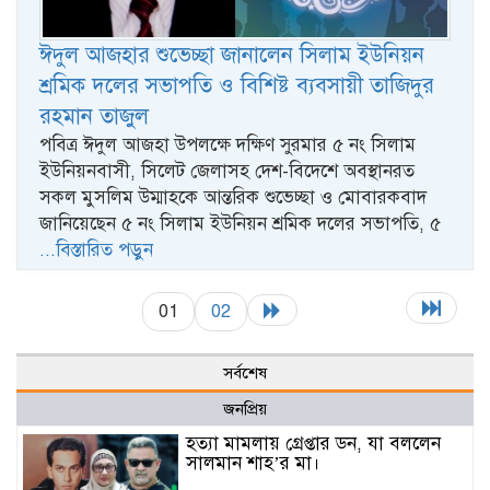
ঈদুল আজহার শুভেচ্ছা জানালেন সিলাম ইউনিয়ন
শ্রমিক দলের সভাপতি ও বিশিষ্ট ব্যবসায়ী তাজিদুর
রহমান তাজুল
পবিত্র ঈদুল আজহা উপলক্ষে দক্ষিণ সুরমার ৫ নং সিলাম
ইউনিয়নবাসী, সিলেট জেলাসহ দেশ-বিদেশে অবস্থানরত
সকল মুসলিম উম্মাহকে আন্তরিক শুভেচ্ছা ও মোবারকবাদ
জানিয়েছেন ৫ নং সিলাম ইউনিয়ন শ্রমিক দলের সভাপতি, ৫
...বিস্তারিত পড়ুন
01
02
সর্বশেষ
জনপ্রিয়
হত্যা মামলায় গ্রেপ্তার ডন, যা বললেন
সালমান শাহ’র মা।