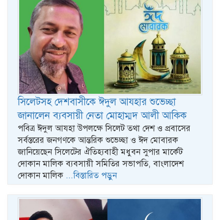
সিলেটসহ দেশবাসীকে ঈদুল আযহার শুভেচ্ছা
জানালেন ব্যবসায়ী নেতা মোহাম্মদ আলী আকিক
পবিত্র ঈদুল আযহা উপলক্ষে সিলেট তথা দেশ ও প্রবাসের
সর্বস্তরের জনগণকে আন্তরিক শুভেচ্ছা ও ঈদ মোবারক
জানিয়েছেন সিলেটের ঐতিহ্যবাহী মধুবন সুপার মার্কেট
দোকান মালিক ব্যবসায়ী সমিতির সভাপতি, বাংলাদেশ
দোকান মালিক
...বিস্তারিত পড়ুন