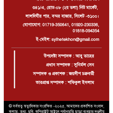
৩৪১/এ, রোড-০৮ (২য় তলা) নিউ মার্কেট,
লালদিঘীর পার, বন্দর বাজার, সিলেট -৩১০০।
যোগাযোগ: 01719-350641, 01920-230336,
01818-094354
ই-মেইল: sylhetekhon@gmail.com
উপদেষ্টা সম্পাদক : আবু তাহের
প্রধান সম্পাদক : সুনির্মল সেন
সম্পাদক ও প্রকাশক : জয়দীপ চক্রবর্তী
ভারপ্রাপ্ত সম্পাদক : শফিকুল ইসলাম
© সর্বস্বত্ব স্বত্বাধিকার সংরক্ষিত -২০২৫, আমাদের প্রকাশিত সংবাদ,
কলাম, তথ্য, ছবি, কপিরাইট আইনে পূর্বানুমতি ছাড়া ব্যবহার দণ্ডনীয়