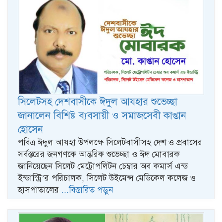
সিলেটসহ দেশবাসীকে ঈদুল আযহার শুভেচ্ছা
জানালেন বিশিষ্ট ব্যবসায়ী ও সমাজসেবী কাপ্তান
হোসেন
পবিত্র ঈদুল আযহা উপলক্ষে সিলেটবাসীসহ দেশ ও প্রবাসের
সর্বস্তরের জনগণকে আন্তরিক শুভেচ্ছা ও ঈদ মোবারক
জানিয়েছেন সিলেট মেট্রোপলিটন চেম্বার অব কমার্স এন্ড
ইন্ডাস্ট্রি’র পরিচালক, সিলেট উইমেন্স মেডিকেল কলেজ ও
হাসপাতালের
...বিস্তারিত পড়ুন