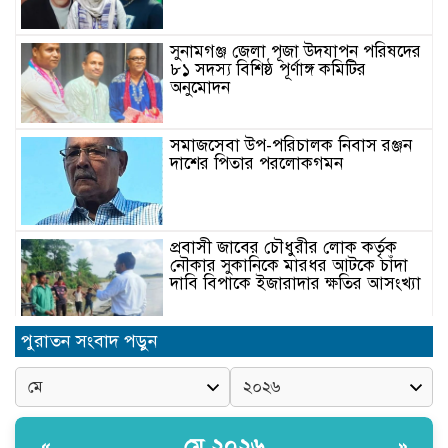
সুনামগঞ্জ জেলা পূজা উদযাপন পরিষদের
৮১ সদস্য বিশিষ্ঠ পূর্ণাঙ্গ কমিটির
অনুমোদন
সমাজসেবা উপ-পরিচালক নিবাস রঞ্জন
দাশের পিতার পরলোকগমন
প্রবাসী জাবের চৌধুরীর লোক কর্তৃক
নৌকার সুকানিকে মারধর আটকে চাঁদা
দাবি বিপাকে ইজারাদার ক্ষতির আসংখ্যা
পুরাতন সংবাদ পড়ুন
কালারফুল সিলেটের ২য় বর্ষপূর্তি
উপলক্ষে ‘সিলেট হেরিটেজ আর্ট ২০২৬’
অনুষ্ঠিত
সিলেটের জিডিএফ’র প্রতিষ্ঠাতা রজব
মে ২০২৬
«
»