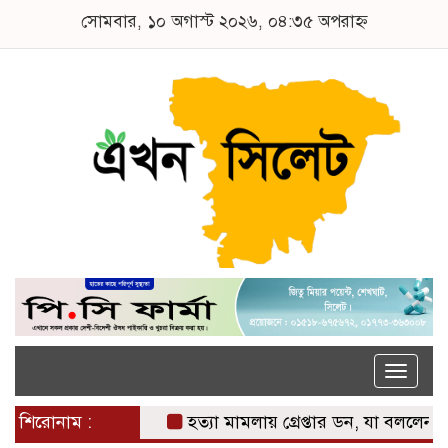
সোমবার, ১০ অগাস্ট ২০২৬, ০৪:৩৫ অপরাহ্ন
Toggle
naviga
শিরোনাম :
হত্যা মামলায় গ্রেপ্তার ডন, যা বললেন সালম