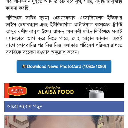
এই আনন্দঘন মুহূর্তে আমি প্রতিটি ঘরে সুখ, শান্তি, সমৃদ্ধি ও সুস্বাস্থ্য
কামনা করছি।
পরিশেষে সাউথ সুরমা ওয়েলফেয়ার এসোসিয়েশন ইউকে’র
ভাইস চেয়ারম্যান এবং ইউনিভার্সাল আইডিয়াল কলেজের ট্রাস্টি
আব্দুর রশীদ বাবুল ঈদের আনন্দ যেন ধনী-দরিদ্র নির্বিশেষে সবাই
সমানভাবে ভাগ করে নিতে পারে, সেই আহ্বান জানান। একই
সাথে কোরবানির পর নিজ নিজ এলাকার পরিবেশ পরিচ্ছন্ন রাখতে
সবাইকে সচেতন হওয়ার অনুরোধ করেন।
Download News PhotoCard (1080×1080)
আরো সংবাদ পড়ুন