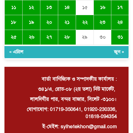
কমিশনার সারোয়ার মুর্শেদ শামীম, গার্ড
১১
১২
১৩
১৪
১৫
১৬
১৭
অব অনারে বরণ
১৮
১৯
২০
২১
২২
২৩
২৪
চুনারুঘাটে সাংবাদিকের ব্যক্তিগত ভিডিও
ধারণের অভিযোগ: ব্ল্যাকমেইল ও চাঁদা
দাবির অভিযোগে তোলপাড়
২৫
২৬
২৭
২৮
২৯
৩০
৩১
« এপ্রিল
জুন »
দোয়ারাবাজারে বালু ব্যবসায়ীর সংবাদ
সম্মেলন চারটি নৌকা দখল ও নগদ টাকা
ছিনিয়ে নেওয়ার অভিযোগ
বার্তা বাণিজ্যিক ও সম্পাদকীয় কার্যালয় :
৩৪১/এ, রোড-০৮ (২য় তলা) নিউ মার্কেট,
লালদিঘীর পার, বন্দর বাজার, সিলেট -৩১০০।
যোগাযোগ: 01719-350641, 01920-230336,
01818-094354
ই-মেইল: sylhetekhon@gmail.com