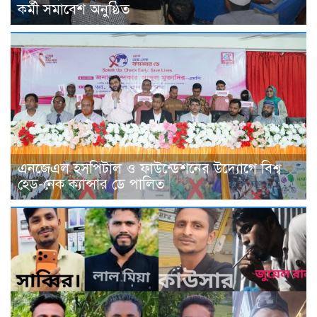
কর্মী সমাবেশ অনুষ্ঠিত
এনজেএল হসপিটাল ও ফাউন্ডেশনের উদ্যোগে বিশ্ব
হেড-নেক ক্যান্সার ডে পালিত