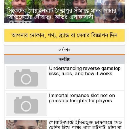
সিকেটের গোয়াইনঘাট-জৈন্তাপুর সীমান্তে মানব পাচার
সিন্ডিকেটের দৌরাত্ম্য: অতিষ্ঠ এলাকাবাসী
সর্বশেষ
জনপ্রিয়
Understanding reverse gamstop
risks, rules, and how it works
Immortal romance slot not on
gamstop Insights for players
গোয়াইনঘাটে ইসিএভুক্ত জাফলংয়ে সেভ
মেশিন দিয়ে পাথর-বালু লুটপাট, চাঁদা না