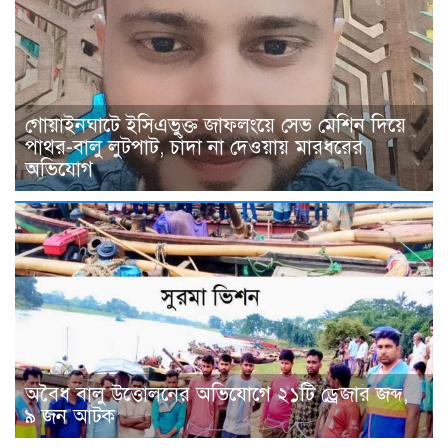
গোয়াইনঘাটে ইসিএভুক্ত জাফলংয়ে সেভ মেশিন দিয়ে
পাথর-বালু লুটপাট, চাঁদা না দেওয়ায় মারধরের
অভিযোগ
অবৈধ বালু উত্তোলনের অভিযোগে ২১টি ড্রেজার জব্দ,
৯ জন আটক