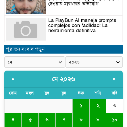
দেওয়ায় মারধরের অভিযোগ
La PlayBun AI maneja prompts
complejos con facilidad: La
herramienta definitiva
নিত্যপণ্যের ঊর্ধ্বগতি রোধ, স্বাধীন দুদক
পুরাতন সংবাদ পড়ুন
ও যৌক্তিক সংস্কারের দাবিতে সমাবেশ
নবনিযুক্ত এসএমপি কমিশনারের সঙ্গে
সাংবাদিকদের মতবিনিময় সভা
মে ২০২৬
«
»
সোম
মঙ্গল
বুধ
বৃহ
শুক্র
শনি
রবি
অবৈধ বালু উত্তোলনের অভিযোগে ২১টি
ড্রেজার জব্দ, ৯ জন আটক
১
২
৩
৪
৫
৬
৭
৮
৯
১০
সিলেটে যোগ দিলেন নতুন পুলিশ