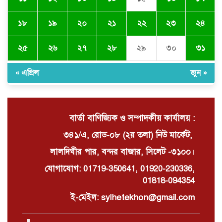
১৮
১৯
২০
২১
২২
২৩
২৪
নবনিযুক্ত এসএমপি কমিশনারের সঙ্গে
সাংবাদিকদের মতবিনিময় সভা
২৫
২৬
২৭
২৮
২৯
৩০
৩১
« এপ্রিল
জুন »
অবৈধ বালু উত্তোলনের অভিযোগে ২১টি
ড্রেজার জব্দ, ৯ জন আটক
বার্তা বাণিজ্যিক ও সম্পাদকীয় কার্যালয় :
৩৪১/এ, রোড-০৮ (২য় তলা) নিউ মার্কেট,
লালদিঘীর পার, বন্দর বাজার, সিলেট -৩১০০।
যোগাযোগ: 01719-350641, 01920-230336,
01818-094354
ই-মেইল: sylhetekhon@gmail.com