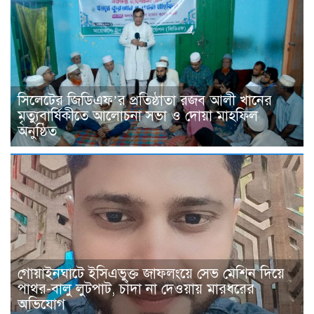
সিলেটের জিডিএফ’র প্রতিষ্ঠাতা রজব আলী খানের
মৃত্যুবার্ষিকীতে আলোচনা সভা ও দোয়া মাহফিল
অনুষ্ঠিত
গোয়াইনঘাটে ইসিএভুক্ত জাফলংয়ে সেভ মেশিন দিয়ে
পাথর-বালু লুটপাট, চাঁদা না দেওয়ায় মারধরের
অভিযোগ