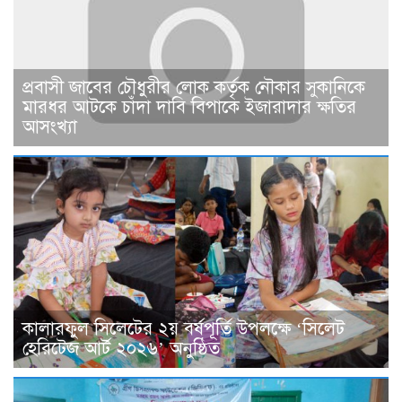
প্রবাসী জাবের চৌধুরীর লোক কর্তৃক নৌকার সুকানিকে
মারধর আটকে চাঁদা দাবি বিপাকে ইজারাদার ক্ষতির
আসংখ্যা
কালারফুল সিলেটের ২য় বর্ষপূর্তি উপলক্ষে ‘সিলেট
হেরিটেজ আর্ট ২০২৬’ অনুষ্ঠিত