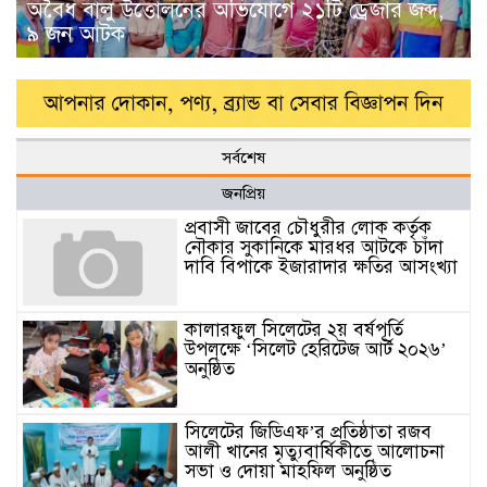
অবৈধ বালু উত্তোলনের অভিযোগে ২১টি ড্রেজার জব্দ,
৯ জন আটক
সর্বশেষ
জনপ্রিয়
প্রবাসী জাবের চৌধুরীর লোক কর্তৃক
নৌকার সুকানিকে মারধর আটকে চাঁদা
দাবি বিপাকে ইজারাদার ক্ষতির আসংখ্যা
কালারফুল সিলেটের ২য় বর্ষপূর্তি
উপলক্ষে ‘সিলেট হেরিটেজ আর্ট ২০২৬’
অনুষ্ঠিত
সিলেটের জিডিএফ’র প্রতিষ্ঠাতা রজব
আলী খানের মৃত্যুবার্ষিকীতে আলোচনা
সভা ও দোয়া মাহফিল অনুষ্ঠিত