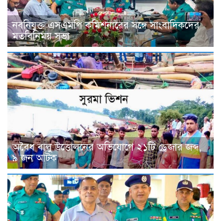
নবনিযুক্ত এসএমপি কমিশনারের সঙ্গে সাংবাদিকদের
মতবিনিময় সভা
অবৈধ বালু উত্তোলনের অভিযোগে ২১টি ড্রেজার জব্দ,
৯ জন আটক