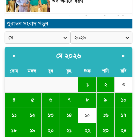
অব অনারে বরণ
চুনারুঘাটে সাংবাদিকের ব্যক্তিগত ভিডিও
পুরাতন সংবাদ পড়ুন
ধারণের অভিযোগ: ব্ল্যাকমেইল ও চাঁদা
দাবির অভিযোগে তোলপাড়
দোয়ারাবাজারে বালু ব্যবসায়ীর সংবাদ
সম্মেলন চারটি নৌকা দখল ও নগদ টাকা
মে ২০২৬
«
»
ছিনিয়ে নেওয়ার অভিযোগ
সোম
মঙ্গল
বুধ
বৃহ
শুক্র
শনি
রবি
বগুলাবাজার ইউনিয়ন যুবদলের কার্যালয়
উদ্বোধন অনুষ্ঠিত
১
২
৩
৪
৫
৬
৭
৮
৯
১০
মাদ্রাসার ভারপ্রাপ্ত অধ্যক্ষকে হাত কেটে
ফেলার হুমকি?
১১
১২
১৩
১৪
১৫
১৬
১৭
১৮
১৯
২০
২১
২২
২৩
২৪
১লা আগস্টের সমাবেশ সফলে ব্যাটারী