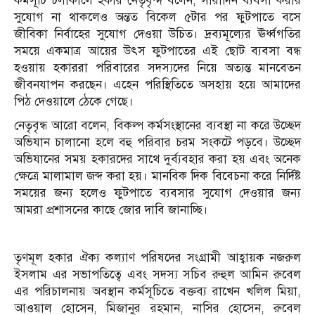
কর্মসূচি চলাকালে হকার নেতৃবৃন্দ বলেন, সারাদিন ব্যবসা করার
সুযোগ না থাকলেও অন্তত বিকেল ৫টার পর ফুটপাতে বসে
জীবিকা নির্বাহের সুযোগ দেওয়া উচিত। দ্রব্যমূল্যের ঊর্ধ্বগতির
সময়ে একমাত্র আয়ের উৎস ফুটপাতের এই ছোট ব্যবসা বন্ধ
হওয়ায় হকাররা পরিবারের সদস্যদের নিয়ে অত্যন্ত মানবেতন
জীবনযাপন করছেন। এহেন পরিস্থিতিতে অসহায় হয়ে আমাদের
পিঠ দেওয়ালে ঠেকে গেছে।
নেতৃবৃন্ধ আরো বলেন, বিকল্প কর্মসংস্থানের ব্যবস্থা না করে উচ্ছেদ
অভিযান চালানো হলে বহু পরিবার চরম সংকটে পড়বে। উচ্ছেদ
অভিযানের সময় হকারদের সাথে দুর্ব্যবহার করা হয় এবং অনেক
ক্ষেত্রে মালামাল জব্দ করা হয়। মানবিক দিক বিবেচনা করে নির্দিষ্ট
সময়ের জন্য হলেও ফুটপাতে ব্যবসার সুযোগ দেওয়ার জন্য
আমরা প্রশাসনের কাছে জোর দাবি জানাচ্ছি।
তৃণমূল হকার ঐক্য কল্যাণ পরিষদের সংগ্রামী আহ্বায়ক নজরুল
ইসলাম এর সভাপতিত্বে এবং সদস্য সচিব রুহুল আমিন রুবেল
এর পরিচালনায় অবস্থান কর্মসূচিতে বক্তব্য রাখেন খলিল মিয়া,
আওয়াল হোসেন, মিজানুর রহমান, নাসির হোসেন, রুবেল