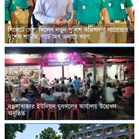
সিলেটে যোগ দিলেন নতুন পুলিশ কমিশনার সারোয়ার
মুর্শেদ শামীম, গার্ড অব অনারে বরণ
বগুলাবাজার ইউনিয়ন যুবদলের কার্যালয় উদ্বোধন
অনুষ্ঠিত