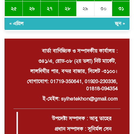
চালিত রিকশাইজি বাইক মালিক শ্রমিক
ঐক্য পরিষদ সিলেটের কর্মী সমাবেশ
২৫
২৬
২৭
২৮
২৯
৩০
৩১
অনুষ্ঠিত
« এপ্রিল
জুন »
এনজেএল হসপিটাল ও ফাউন্ডেশনের
উদ্যোগে বিশ্ব হেড-নেক ক্যান্সার ডে
পালিত
বার্তা বাণিজ্যিক ও সম্পাদকীয় কার্যালয় :
৩৪১/এ, রোড-০৮ (২য় তলা) নিউ মার্কেট,
লালদিঘীর পার, বন্দর বাজার, সিলেট -৩১০০।
যোগাযোগ: 01719-350641, 01920-230336,
01818-094354
ই-মেইল: sylhetekhon@gmail.com
উপদেষ্টা সম্পাদক : আবু তাহের
প্রধান সম্পাদক : সুনির্মল সেন