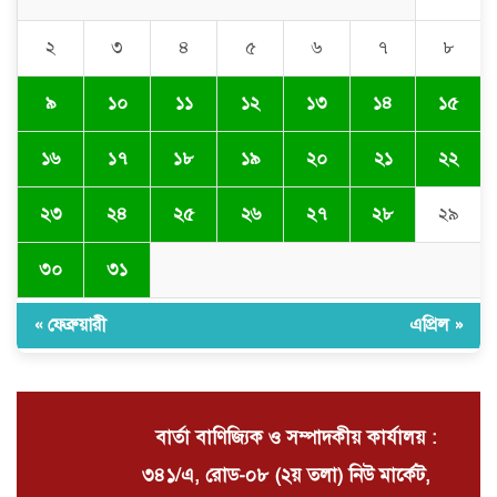
২
৩
৪
৫
৬
৭
৮
নবনিযুক্ত এসএমপি কমিশনারের সঙ্গে
সাংবাদিকদের মতবিনিময় সভা
৯
১০
১১
১২
১৩
১৪
১৫
১৬
১৭
১৮
১৯
২০
২১
২২
অবৈধ বালু উত্তোলনের অভিযোগে ২১টি
ড্রেজার জব্দ, ৯ জন আটক
২৩
২৪
২৫
২৬
২৭
২৮
২৯
৩০
৩১
সিলেটে যোগ দিলেন নতুন পুলিশ
কমিশনার সারোয়ার মুর্শেদ শামীম, গার্ড
অব অনারে বরণ
« ফেব্রুয়ারী
এপ্রিল »
বার্তা বাণিজ্যিক ও সম্পাদকীয় কার্যালয় :
৩৪১/এ, রোড-০৮ (২য় তলা) নিউ মার্কেট,