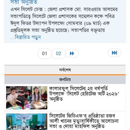
সভা অনুষ্ঠিত
এখন সিলেট ডেক্স :: জেলা প্রশাসক মো. সারওয়ার আলমের
সভাপতিত্বে সিলেটে জেলা প্রশাসকের সম্মেলন কক্ষে পবিত্র
ঈদুল ফিতর উদ্যাপন উপলক্ষ্যে সোমবার (০৯ মার্চ) এক
প্রস্তুতিমূলক সভা অনুষ্ঠিত হয়েছে। সভাপতির বক্তৃতায়
...বিস্তারিত পড়ুন
01
02
সর্বশেষ
জনপ্রিয়
কালারফুল সিলেটের ২য় বর্ষপূর্তি
উপলক্ষে ‘সিলেট হেরিটেজ আর্ট ২০২৬’
অনুষ্ঠিত
সিলেটের জিডিএফ’র প্রতিষ্ঠাতা রজব
আলী খানের মৃত্যুবার্ষিকীতে আলোচনা
সভা ও দোয়া মাহফিল অনুষ্ঠিত