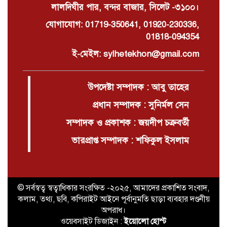
লালদিঘীর পার, বন্দর বাজার, সিলেট -৩১০০।
যোগাযোগ: 01719-350641, 01920-230336,
01818-094354
ই-মেইল: sylhetekhon@gmail.com
উপদেষ্টা সম্পাদক : আবু তাহের
প্রধান সম্পাদক : সুনির্মল সেন
সম্পাদক ও প্রকাশক : জয়দীপ চক্রবর্তী
ভারপ্রাপ্ত সম্পাদক : শফিকুল ইসলাম
© সর্বস্বত্ব স্বত্বাধিকার সংরক্ষিত -২০২৫, আমাদের প্রকাশিত সংবাদ,
কলাম, তথ্য, ছবি, কপিরাইট আইনে পূর্বানুমতি ছাড়া ব্যবহার দণ্ডনীয়
অপরাধ।
ওয়েবসাইট ডিজাইন :
ইয়োলো হোস্ট