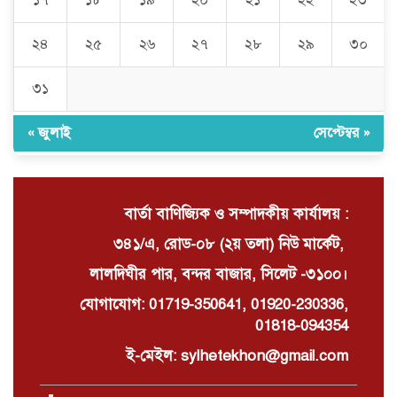
১৭
১৮
১৯
২০
২১
২২
২৩
চুনারুঘাটে সাংবাদিকের ব্যক্তিগত ভিডিও
ধারণের অভিযোগ: ব্ল্যাকমেইল ও চাঁদা
দাবির অভিযোগে তোলপাড়
২৪
২৫
২৬
২৭
২৮
২৯
৩০
৩১
দোয়ারাবাজারে বালু ব্যবসায়ীর সংবাদ
সম্মেলন চারটি নৌকা দখল ও নগদ টাকা
ছিনিয়ে নেওয়ার অভিযোগ
« জুলাই
সেপ্টেম্বর »
বার্তা বাণিজ্যিক ও সম্পাদকীয় কার্যালয় :
৩৪১/এ, রোড-০৮ (২য় তলা) নিউ মার্কেট,
লালদিঘীর পার, বন্দর বাজার, সিলেট -৩১০০।
যোগাযোগ: 01719-350641, 01920-230336,
01818-094354
ই-মেইল: sylhetekhon@gmail.com