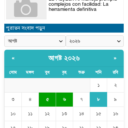
complejos con facilidad: La
herramienta definitiva
নিত্যপণ্যের ঊর্ধ্বগতি রোধ, স্বাধীন দুদক
পুরাতন সংবাদ পড়ুন
ও যৌক্তিক সংস্কারের দাবিতে সমাবেশ
নবনিযুক্ত এসএমপি কমিশনারের সঙ্গে
সাংবাদিকদের মতবিনিময় সভা
আগষ্ট ২০২৬
«
»
সোম
মঙ্গল
বুধ
বৃহ
শুক্র
শনি
রবি
অবৈধ বালু উত্তোলনের অভিযোগে ২১টি
ড্রেজার জব্দ, ৯ জন আটক
১
২
৮
৩
৪
৫
৬
৭
৯
সিলেটে যোগ দিলেন নতুন পুলিশ
কমিশনার সারোয়ার মুর্শেদ শামীম, গার্ড
১০
১১
১২
১৩
১৪
১৫
১৬
অব অনারে বরণ