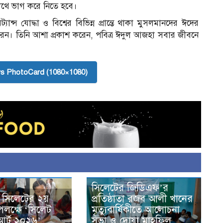
থে ভাগ করে নিতে হবে।
যান্স যোদ্ধা ও বিশ্বের বিভিন্ন প্রান্তে থাকা মুসলমানদের ঈদের
করেন। তিনি আশা প্রকাশ করেন, পবিত্র ঈদুল আজহা সবার জীবনে
s PhotoCard (1080×1080)
সিলেটের জিডিএফ’র
 সিলেটের ২য়
প্রতিষ্ঠাতা রজব আলী খানের
 উপলক্ষে ‘সিলেট
মৃত্যুবার্ষিকীতে আলোচনা
আর্ট ২০২৬’
সভা ও দোয়া মাহফিল