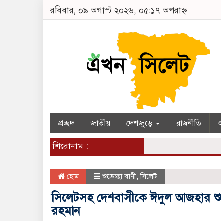
রবিবার, ০৯ অগাস্ট ২০২৬, ০৫:১৭ অপরাহ্ন
প্রচ্ছদ
জাতীয়
দেশজুড়ে
রাজনীতি
অ
শিরোনাম :
হোম
শুভেচ্ছা বাণী
,
সিলেট
সিলেটসহ দেশবাসীকে ঈদুল আজহার শু
রহমান