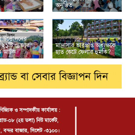
অনুষ্ঠিত
ু উত্তোলনের
২১টি ড্রেজার
মাদ্রাসার ভারপ্রাপ্ত অধ্যক্ষকে
জন আটক
হাত কেটে ফেলার হুমকি?
াণিজ্যিক ও সম্পাদকীয় কার্যালয় :
োড-০৮ (২য় তলা) নিউ মার্কেট,
, বন্দর বাজার, সিলেট -৩১০০।