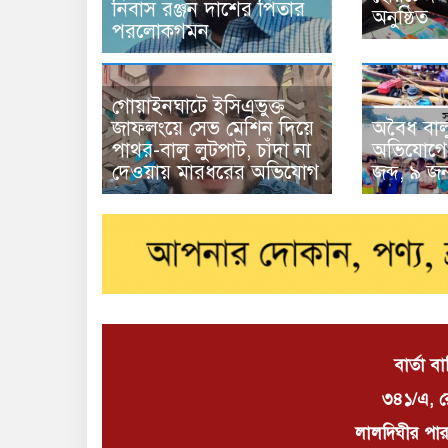
নিবাস রঞ্জন দাশের পিতার
অনুষ্ঠিত
পরলোকগমন
গোয়াইনঘাটে ইসিএভুক্ত
জাফলংয়ে সেভ মেশিন দিয়ে
অবৈধ বাল
পাথর-বালু লুটপাট, চাঁদা না
অভিযোগে 
দেওয়ায় মারধরের অভিযোগ
জব্দ, ৯ 
বার্তা ব
৩৪১/এ, র
লালদিঘীর পার