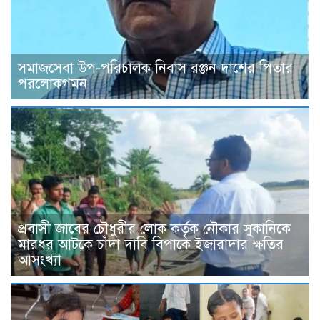
সমাজসেবা উপ-পরিচালক নিবাস রঞ্জন দাশের পিতার
পরলোকগমন
প্রবাসী জাবের চৌধুরীর লোক কর্তৃক নৌকার সুকানিকে
মারধর আটকে চাঁদা দাবি বিপাকে ইজারাদার ক্ষতির
আসংখ্যা