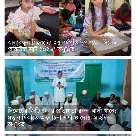
কালারফুল সিলেটের ২য় বর্ষপূর্তি উপলক্ষে ‘সিলেট
হেরিটেজ আর্ট ২০২৬’ অনুষ্ঠিত
সিলেটের জিডিএফ’র প্রতিষ্ঠাতা রজব আলী খানের
মৃত্যুবার্ষিকীতে আলোচনা সভা ও দোয়া মাহফিল
অনুষ্ঠিত