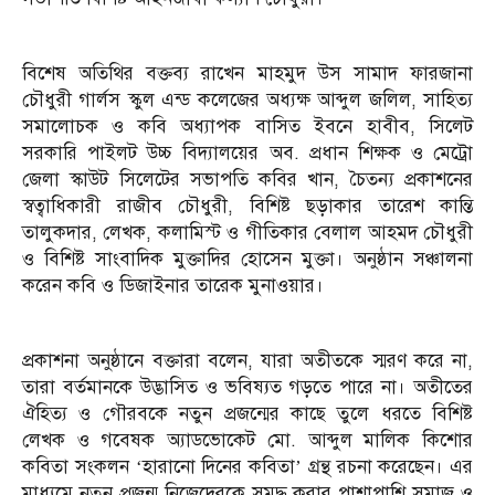
বিশেষ অতিথির বক্তব্য রাখেন মাহমুদ উস সামাদ ফারজানা
চৌধুরী গার্লস স্কুল এন্ড কলেজের অধ্যক্ষ আব্দুল জলিল, সাহিত্য
সমালোচক ও কবি অধ্যাপক বাসিত ইবনে হাবীব, সিলেট
সরকারি পাইলট উচ্চ বিদ্যালয়ের অব. প্রধান শিক্ষক ও মেট্রো
জেলা স্কাউট সিলেটের সভাপতি কবির খান, চৈতন্য প্রকাশনের
স্বত্বাধিকারী রাজীব চৌধুরী, বিশিষ্ট ছড়াকার তারেশ কান্তি
তালুকদার, লেখক, কলামিস্ট ও গীতিকার বেলাল আহমদ চৌধুরী
ও বিশিষ্ট সাংবাদিক মুক্তাদির হোসেন মুক্তা। অনুষ্ঠান সঞ্চালনা
করেন কবি ও ডিজাইনার তারেক মুনাওয়ার।
প্রকাশনা অনুষ্ঠানে বক্তারা বলেন, যারা অতীতকে স্মরণ করে না,
তারা বর্তমানকে উদ্ভাসিত ও ভবিষ্যত গড়তে পারে না। অতীতের
ঐহিত্য ও গৌরবকে নতুন প্রজন্মের কাছে তুলে ধরতে বিশিষ্ট
লেখক ও গবেষক অ্যাডভোকেট মো. আব্দুল মালিক কিশোর
কবিতা সংকলন ‘হারানো দিনের কবিতা’ গ্রন্থ রচনা করেছেন। এর
মাধ্যমে নতুন প্রজন্ম নিজেদেরকে সমৃদ্ধ করার পাশাপাশি সমাজ ও