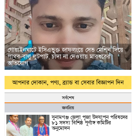
গোয়াইনঘাটে ইসিএভুক্ত জাফলংয়ে সেভ মেশিন দিয়ে
পাথর-বালু লুটপাট, চাঁদা না দেওয়ায় মারধরের
অভিযোগ
সর্বশেষ
জনপ্রিয়
সুনামগঞ্জ জেলা পূজা উদযাপন পরিষদের
৮১ সদস্য বিশিষ্ঠ পূর্ণাঙ্গ কমিটির
অনুমোদন