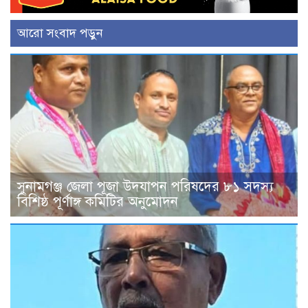
আরো সংবাদ পড়ুন
সুনামগঞ্জ জেলা পূজা উদযাপন পরিষদের ৮১ সদস্য
বিশিষ্ঠ পূর্ণাঙ্গ কমিটির অনুমোদন