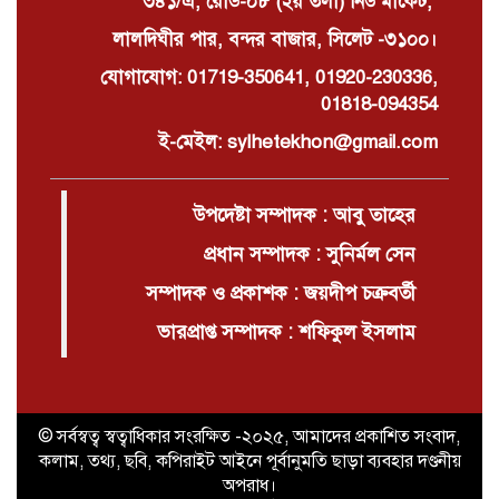
৩৪১/এ, রোড-০৮ (২য় তলা) নিউ মার্কেট,
লালদিঘীর পার, বন্দর বাজার, সিলেট -৩১০০।
যোগাযোগ: 01719-350641, 01920-230336,
01818-094354
ই-মেইল: sylhetekhon@gmail.com
উপদেষ্টা সম্পাদক : আবু তাহের
প্রধান সম্পাদক : সুনির্মল সেন
সম্পাদক ও প্রকাশক : জয়দীপ চক্রবর্তী
ভারপ্রাপ্ত সম্পাদক : শফিকুল ইসলাম
© সর্বস্বত্ব স্বত্বাধিকার সংরক্ষিত -২০২৫, আমাদের প্রকাশিত সংবাদ,
কলাম, তথ্য, ছবি, কপিরাইট আইনে পূর্বানুমতি ছাড়া ব্যবহার দণ্ডনীয়
অপরাধ।