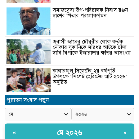
সমাজসেবা উপ-পরিচালক নিবাস রঞ্জন
দাশের পিতার পরলোকগমন
প্রবাসী জাবের চৌধুরীর লোক কর্তৃক
নৌকার সুকানিকে মারধর আটকে চাঁদা
দাবি বিপাকে ইজারাদার ক্ষতির আসংখ্যা
কালারফুল সিলেটের ২য় বর্ষপূর্তি
উপলক্ষে ‘সিলেট হেরিটেজ আর্ট ২০২৬’
অনুষ্ঠিত
পুরাতন সংবাদ পড়ুন
সিলেটের জিডিএফ’র প্রতিষ্ঠাতা রজব
আলী খানের মৃত্যুবার্ষিকীতে আলোচনা
সভা ও দোয়া মাহফিল অনুষ্ঠিত
Understanding reverse gamstop
মে ২০২৬
«
»
risks, rules, and how it works