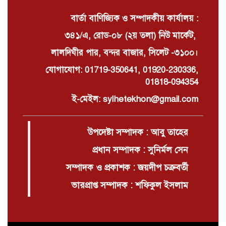
বার্তা বাণিজ্যিক ও সম্পাদকীয় কার্যালয় :
৩৪১/এ, রোড-০৮ (২য় তলা) নিউ মার্কেট,
লালদিঘীর পার, বন্দর বাজার, সিলেট -৩১০০।
যোগাযোগ: 01719-350641, 01920-230336,
01818-094354
ই-মেইল: sylhetekhon@gmail.com
উপদেষ্টা সম্পাদক : আবু তাহের
প্রধান সম্পাদক : সুনির্মল সেন
সম্পাদক ও প্রকাশক : জয়দীপ চক্রবর্তী
ভারপ্রাপ্ত সম্পাদক : শফিকুল ইসলাম