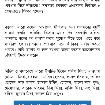
করছে প্রশাসন। প্রশাসন যদি এমন আচরণ করে তাহলে আমরা
কোথায় গিয়ে দাঁড়াবো? সবসময় হকাররা প্রশাসনের নির্যাতন ও
গ্রেফতারের শিকার হচ্ছেন।
বক্তারা আরো বলেন, আমাদের জীবিকার জন্য প্রশাসনের সুদৃষ্টি
কামনা করছি। প্রতিদিন বিকেল ৫টার পর সরকারি অফিস-
আদালত বন্ধের পর ব্যবসা করার সুযোগ দিতে হবে। এতে করে
সাধারণ হকাররা তাদের পরিবার নিয়ে জীবিকা নির্বাহ করতে
পারবে। দাবি আদায় না হলে বক্তারা আরো কঠোর আন্দোলনের
হুশিয়ারি উচ্চারণ করেন।
মিছিল ও সমাবেশে আরো উপস্থিত ছিলেন খলিল মিয়া, আওয়াল
হোসেন, মিজানুর রহমান, নাসির হোসেন, রুবেল ইসলাম, জাকির
হোসেন, শাহ আলম, জামাল উদ্দিন, হোসেন, আলো দাস, কৃষ্ণ,
দেলোয়ার, বারেক আহমদ, তিলু মিয়া, নাহিদ মিয়া, অপু মিয়া,
রফিক, জুয়েল মিয়া, কাজল মিয়া প্রমুখ।