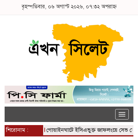
বৃহস্পতিবার, ০৬ অগাস্ট ২০২৬, ০৭:৩২ অপরাহ্ন
Toggle
naviga
শিরোনাম :
গোয়াইনঘাটে ইসিএভুক্ত জাফলংয়ে সেভ মেশিন দি