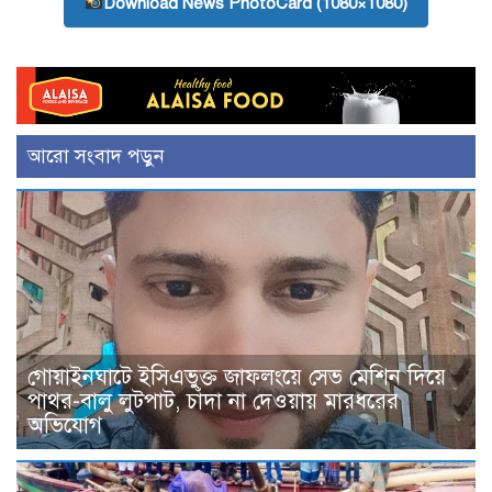
Download News PhotoCard (1080×1080)
আরো সংবাদ পড়ুন
গোয়াইনঘাটে ইসিএভুক্ত জাফলংয়ে সেভ মেশিন দিয়ে
পাথর-বালু লুটপাট, চাঁদা না দেওয়ায় মারধরের
অভিযোগ