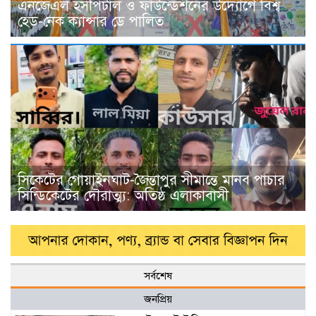
এনজেএল হসপিটাল ও ফাউন্ডেশনের উদ্যোগে বিশ্ব
হেড-নেক ক্যান্সার ডে পালিত
সিকেটের গোয়াইনঘাট-জৈন্তাপুর সীমান্তে মানব পাচার
সিন্ডিকেটের দৌরাত্ম্য: অতিষ্ঠ এলাকাবাসী
সর্বশেষ
জনপ্রিয়