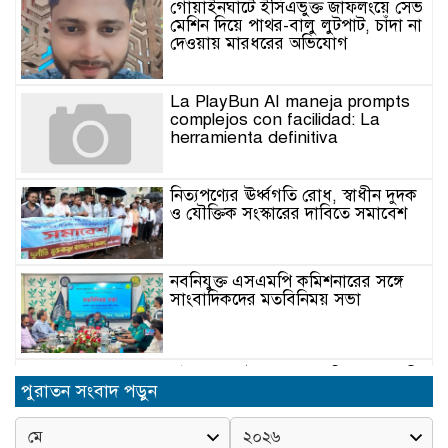
গোয়াইনঘাটে ইসিএভুক্ত জাফলংয়ে সেভ
মেশিন দিয়ে পাথর-বালু লুটপাট, চাঁদা না
দেওয়ায় মারধরের অভিযোগ
La PlayBun AI maneja prompts
complejos con facilidad: La
herramienta definitiva
নিত্যপণ্যের ঊর্ধ্বগতি রোধ, স্বাধীন দুদক
ও যৌক্তিক সংস্কারের দাবিতে সমাবেশ
নবনিযুক্ত এসএমপি কমিশনারের সঙ্গে
সাংবাদিকদের মতবিনিময় সভা
অবৈধ বালু উত্তোলনের অভিযোগে ২১টি
পুরাতন সংবাদ পড়ুন
ড্রেজার জব্দ, ৯ জন আটক