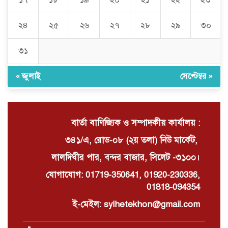
১৭
১৮
১৯
২০
২১
২২
২৩
চুনারুঘাটে সাংবাদিকের ব্যক্তিগত ভিডিও
ধারণের অভিযোগ: ব্ল্যাকমেইল ও চাঁদা
দাবির অভিযোগে তোলপাড়
২৪
২৫
২৬
২৭
২৮
২৯
৩০
৩১
দোয়ারাবাজারে বালু ব্যবসায়ীর সংবাদ
সম্মেলন চারটি নৌকা দখল ও নগদ টাকা
ছিনিয়ে নেওয়ার অভিযোগ
« জুলাই
সেপ্টেম্বর »
বার্তা বাণিজ্যিক ও সম্পাদকীয় কার্যালয় :
৩৪১/এ, রোড-০৮ (২য় তলা) নিউ মার্কেট,
লালদিঘীর পার, বন্দর বাজার, সিলেট -৩১০০।
যোগাযোগ: 01719-350641, 01920-230336,
01818-094354
ই-মেইল: sylhetekhon@gmail.com