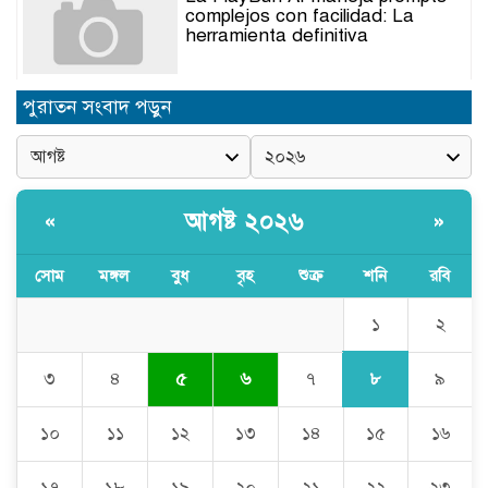
complejos con facilidad: La
herramienta definitiva
নিত্যপণ্যের ঊর্ধ্বগতি রোধ, স্বাধীন দুদক
পুরাতন সংবাদ পড়ুন
ও যৌক্তিক সংস্কারের দাবিতে সমাবেশ
নবনিযুক্ত এসএমপি কমিশনারের সঙ্গে
সাংবাদিকদের মতবিনিময় সভা
আগষ্ট ২০২৬
«
»
সোম
মঙ্গল
বুধ
বৃহ
শুক্র
শনি
রবি
অবৈধ বালু উত্তোলনের অভিযোগে ২১টি
ড্রেজার জব্দ, ৯ জন আটক
১
২
৮
৩
৪
৫
৬
৭
৯
সিলেটে যোগ দিলেন নতুন পুলিশ
কমিশনার সারোয়ার মুর্শেদ শামীম, গার্ড
১০
১১
১২
১৩
১৪
১৫
১৬
অব অনারে বরণ