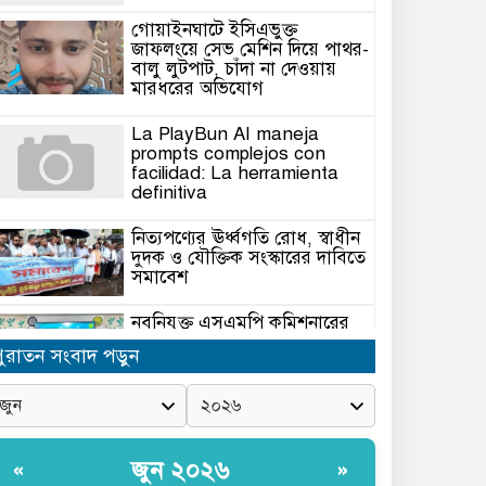
গোয়াইনঘাটে ইসিএভুক্ত
জাফলংয়ে সেভ মেশিন দিয়ে পাথর-
বালু লুটপাট, চাঁদা না দেওয়ায়
মারধরের অভিযোগ
La PlayBun AI maneja
prompts complejos con
facilidad: La herramienta
definitiva
নিত্যপণ্যের ঊর্ধ্বগতি রোধ, স্বাধীন
দুদক ও যৌক্তিক সংস্কারের দাবিতে
সমাবেশ
নবনিযুক্ত এসএমপি কমিশনারের
সঙ্গে সাংবাদিকদের মতবিনিময়
পুরাতন সংবাদ পড়ুন
সভা
অবৈধ বালু উত্তোলনের অভিযোগে
২১টি ড্রেজার জব্দ, ৯ জন আটক
জুন ২০২৬
«
»