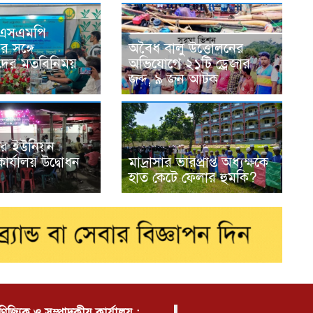
ত এসএমপি
 সঙ্গে
অবৈধ বালু উত্তোলনের
দের মতবিনিময়
অভিযোগে ২১টি ড্রেজার
জব্দ, ৯ জন আটক
ার ইউনিয়ন
ার্যালয় উদ্বোধন
মাদ্রাসার ভারপ্রাপ্ত অধ্যক্ষকে
হাত কেটে ফেলার হুমকি?
াণিজ্যিক ও সম্পাদকীয় কার্যালয় :