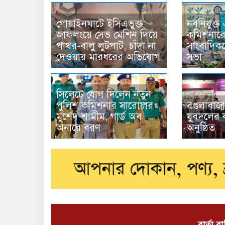
গোয়াইনঘাটে ইসিএভুক্ত
নবনিযুক্
জাফলংয়ে সেভ মেশিন দিয়ে
কমিশনারের
পাথর-বালু লুটপাট, চাঁদা না
সাংবাদিক
দেওয়ায় মারধরের অভিযোগ
সভা
সিলেটে যোগ দিলেন নতুন
পুলিশ কমিশনার সারোয়ার
বগুলাবাজ
মুর্শেদ শামীম, গার্ড অব
যুবদলের ক
অনারে বরণ
অনুষ্ঠিত
বার্তা ব