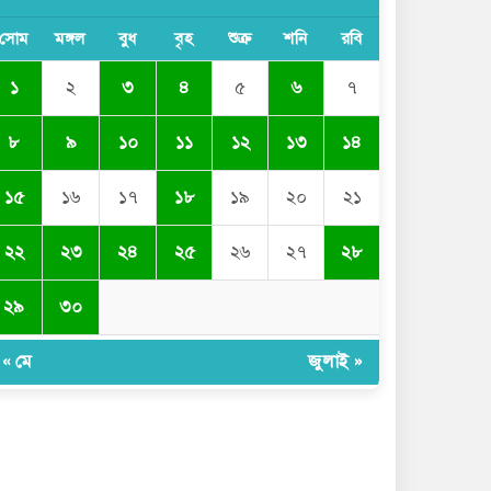
সিলেটে যোগ দিলেন নতুন পুলিশ
কমিশনার সারোয়ার মুর্শেদ শামীম,
সোম
মঙ্গল
বুধ
বৃহ
শুক্র
শনি
রবি
গার্ড অব অনারে বরণ
১
২
৩
৪
৫
৬
৭
চুনারুঘাটে সাংবাদিকের ব্যক্তিগত
ভিডিও ধারণের অভিযোগ:
৮
৯
১০
১১
১২
১৩
১৪
ব্ল্যাকমেইল ও চাঁদা দাবির
অভিযোগে তোলপাড়
১৫
১৬
১৭
১৮
১৯
২০
২১
দোয়ারাবাজারে বালু ব্যবসায়ীর
সংবাদ সম্মেলন চারটি নৌকা দখল
ও নগদ টাকা ছিনিয়ে নেওয়ার
২২
২৩
২৪
২৫
২৬
২৭
২৮
অভিযোগ
২৯
৩০
বগুলাবাজার ইউনিয়ন যুবদলের
কার্যালয় উদ্বোধন অনুষ্ঠিত
« মে
জুলাই »