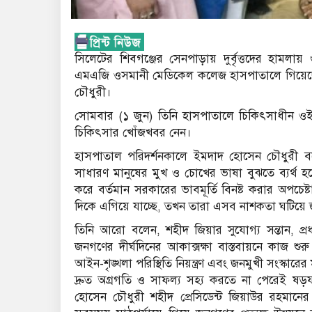
সিলেটের শিবগঞ্জের সেনপাড়ায় দুর্বৃত্তদের হামলা
এমএজি ওসমানী মেডিকেল কলেজ হাসপাতালে গিয়েছ
চৌধুরী।
সোমবার (১ জুন) তিনি হাসপাতালে চিকিৎসাধীন ওই
চিকিৎসার খোঁজখবর নেন।
হাসপাতাল পরিদর্শনকালে ইমদাদ হোসেন চৌধুরী
সাধারণ মানুষের মুখ ও চোখের ভাষা বুঝতে ব্যর্থ হয়ে
করে বর্তমান সরকারের ভাবমূর্তি বিনষ্ট করার অপচেষ
দিকে এগিয়ে যাচ্ছে, তখন তারা এসব নাশকতা ঘটিয়ে জনগ
তিনি আরো বলেন, শহীদ জিয়ার সুযোগ্য সন্তান, প্রধ
জনগণের দীর্ঘদিনের আকাক্সক্ষা বাস্তবায়নে কাজ শুর
আইন-শৃঙ্খলা পরিস্থিতি নিয়ন্ত্রণ এবং জনমুখী সংস্কারে
দ্রুত অগ্রগতি ও সাফল্য সহ্য করতে না পেরেই ষড়য
হোসেন চৌধুরী শহীদ প্রেসিডেন্ট জিয়াউর রহমানের