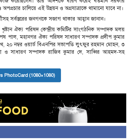
নে কাজ করেছিলেন। তাঁর আদর্শকে ধারণ করেই বর্তমান সরকার
অপপ্রচার চালিয়ে এই উন্নয়ন ও অগ্রযাত্রাকে থামানো যাবে না।
র্মীসহ সর্বস্তরের জনগণকে সজাগ থাকার আহ্বান জানান।
ধ খৃষ্টান ঐক্য পরিষদ কেন্দ্রীয় কমিটির সাংগঠনিক সম্পাদক মলয়
পেষ পাল, মহানগর ঐক্য পরিষদ সাধারণ সম্পাদক প্রদীপ কুমার
থ, ২০ নম্বর ওয়ার্ড বিএনপির সভাপতি লুৎফুর রহমান মোহন, ৩
া ও সাধারণ সম্পাদক রাজিব কুমার দে, সাব্বির আহমদ-সহ
s PhotoCard (1080×1080)