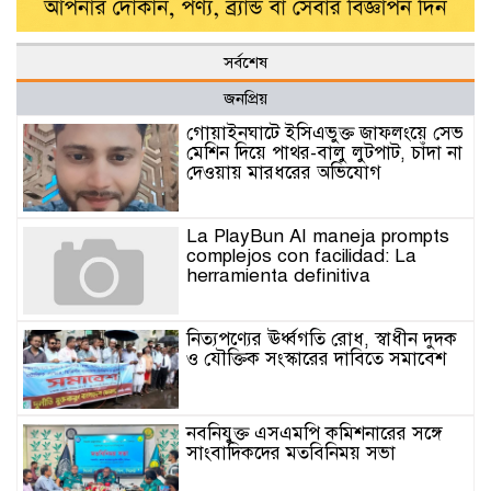
সর্বশেষ
জনপ্রিয়
গোয়াইনঘাটে ইসিএভুক্ত জাফলংয়ে সেভ
মেশিন দিয়ে পাথর-বালু লুটপাট, চাঁদা না
দেওয়ায় মারধরের অভিযোগ
La PlayBun AI maneja prompts
complejos con facilidad: La
herramienta definitiva
নিত্যপণ্যের ঊর্ধ্বগতি রোধ, স্বাধীন দুদক
ও যৌক্তিক সংস্কারের দাবিতে সমাবেশ
নবনিযুক্ত এসএমপি কমিশনারের সঙ্গে
সাংবাদিকদের মতবিনিময় সভা