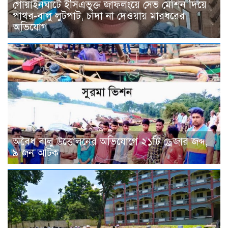
গোয়াইনঘাটে ইসিএভুক্ত জাফলংয়ে সেভ মেশিন দিয়ে
পাথর-বালু লুটপাট, চাঁদা না দেওয়ায় মারধরের
অভিযোগ
অবৈধ বালু উত্তোলনের অভিযোগে ২১টি ড্রেজার জব্দ,
৯ জন আটক