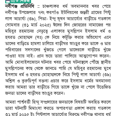
নবীগঞ্জ প্রতিনিধি ::
চাঞ্চল্যকর ধর্ম অবমাননার খবর পেয়ে
নবীগঞ্জ উপজেলার ৭নং করগাঁও ইউনিয়নের জন্তরী গ্রামের পিন্টু
লাল আচার্য্য (৩৯), পিতা- ইন্দু ভূষন আচার্য্যের বাড়ীতে গতকাল
সোমবার (৩১ মার্চ ২০২৫) ঈদের দিন জোহরের নামাজের পর
মহিবুর রহমানের নেতৃত্বে এলাকার মুসল্লিগন ইসলাম ধর্ম ও
হযরত মোহাম্মদ (সঃ) কে নিয়ে কটূক্তি করার অভিযোগ এনে
তাদের বাড়িতে হামলা চালিয়ে বাড়ীঘর ভাংচুর করে তাকে ও তার
পরিবারের সদস্যদের খুঁজতে গেলে তাদেরকে বাড়ীতে খুঁজে
পাওয়া যায় নাই। প্রান ভয়ে তারা পালিয়ে আত্মগোপন করেন।
আমি মোবাইলফোনে ঘটনার খবর পেয়ে ঘটনাস্থলে পৌঁছে স্থানীয়
মুসল্লিগনের কাছ থেকে জানতে পারি যে মহিবুর রহমানের মুখে
ইসলাম ধর্ম ও হযরত মোহাম্মদকে নিয়ে পিন্টু লাল আচার্য্য (৩৯)
অশ্লিল ও কুরুচিপূর্ণ বক্তব্য প্রচার করে ইসলাম ধর্মের অবমাননা
করায় আমরা তার বাড়ীতে গিয়ে তাকে খুঁজে না পেলে উত্তেজিত
জনতা তাদের বাড়ীঘর ভাংচুর করেন।
আমরা পার্শ্ববর্তী হিন্দু সম্প্রদায়ের জনতাকে বিষয়টি অবহিত করলে
তারা ঘটনাটি মিমাংসা করতে অপারগতা প্রকাশ করায় গতকাল
৩১ মার্চ ২০২৫ ইং পিন্টুলাল আচার্য্যের বিরুদ্ধে নবীগঞ্জ থানায় ধর্ম