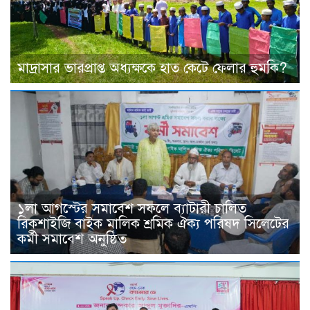
মাদ্রাসার ভারপ্রাপ্ত অধ্যক্ষকে হাত কেটে ফেলার হুমকি?
১লা আগস্টের সমাবেশ সফলে ব্যাটারী চালিত
রিকশাইজি বাইক মালিক শ্রমিক ঐক্য পরিষদ সিলেটের
কর্মী সমাবেশ অনুষ্ঠিত