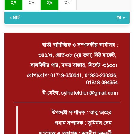
২৭
২৮
২৯
৩০
« মার্চ
মে »
মাদ্রাসার ভারপ্রাপ্ত অধ্যক্ষকে হাত কেটে
ফেলার হুমকি?
বার্তা বাণিজ্যিক ও সম্পাদকীয় কার্যালয় :
৩৪১/এ, রোড-০৮ (২য় তলা) নিউ মার্কেট,
লালদিঘীর পার, বন্দর বাজার, সিলেট -৩১০০।
যোগাযোগ: 01719-350641, 01920-230336,
01818-094354
ই-মেইল: sylhetekhon@gmail.com
উপদেষ্টা সম্পাদক : আবু তাহের
প্রধান সম্পাদক : সুনির্মল সেন
সম্পাদক ও প্রকাশক : জয়দীপ চক্রবর্তী