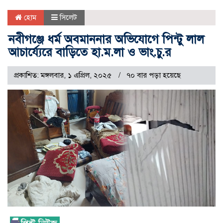
হোম
সিলেট
নবীগঞ্জে ধর্ম অবমাননার অভিযোগে পিন্টু লাল
আচার্য্যেরে বাড়িতে হা.ম.লা ও ভাং.চু.র
প্রকাশিত: মঙ্গলবার, ১ এপ্রিল, ২০২৫
৭০ বার পড়া হয়েছে