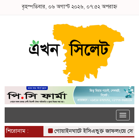
বৃহস্পতিবার, ০৬ অগাস্ট ২০২৬, ০৭:৫২ অপরাহ্ন
Toggle
naviga
শিরোনাম :
গোয়াইনঘাটে ইসিএভুক্ত জাফলংয়ে সেভ মেশিন