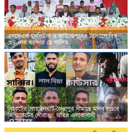
এনজেএল হসপিটাল ও ফাউন্ডেশনের উদ্যোগে বিশ্ব
হেড-নেক ক্যান্সার ডে পালিত
সিকেটের গোয়াইনঘাট-জৈন্তাপুর সীমান্তে মানব পাচার
সিন্ডিকেটের দৌরাত্ম্য: অতিষ্ঠ এলাকাবাসী