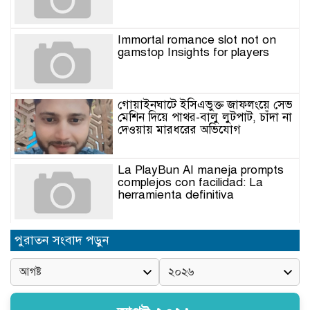
Immortal romance slot not on
gamstop Insights for players
গোয়াইনঘাটে ইসিএভুক্ত জাফলংয়ে সেভ
মেশিন দিয়ে পাথর-বালু লুটপাট, চাঁদা না
দেওয়ায় মারধরের অভিযোগ
La PlayBun AI maneja prompts
complejos con facilidad: La
herramienta definitiva
নিত্যপণ্যের ঊর্ধ্বগতি রোধ, স্বাধীন দুদক
পুরাতন সংবাদ পড়ুন
ও যৌক্তিক সংস্কারের দাবিতে সমাবেশ
নবনিযুক্ত এসএমপি কমিশনারের সঙ্গে
সাংবাদিকদের মতবিনিময় সভা