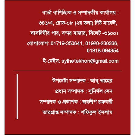
বার্তা বাণিজ্যিক ও সম্পাদকীয় কার্যালয় :
৩৪১/এ, রোড-০৮ (২য় তলা) নিউ মার্কেট,
লালদিঘীর পার, বন্দর বাজার, সিলেট -৩১০০।
যোগাযোগ: 01719-350641, 01920-230336,
01818-094354
ই-মেইল: sylhetekhon@gmail.com
উপদেষ্টা সম্পাদক : আবু তাহের
প্রধান সম্পাদক : সুনির্মল সেন
সম্পাদক ও প্রকাশক : জয়দীপ চক্রবর্তী
ভারপ্রাপ্ত সম্পাদক : শফিকুল ইসলাম