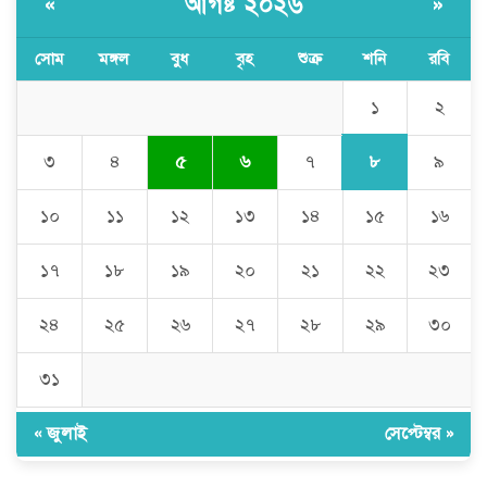
আগষ্ট ২০২৬
«
»
সোম
মঙ্গল
বুধ
বৃহ
শুক্র
শনি
রবি
অবৈধ বালু উত্তোলনের অভিযোগে ২১টি
ড্রেজার জব্দ, ৯ জন আটক
১
২
৮
৩
৪
৫
৬
৭
৯
সিলেটে যোগ দিলেন নতুন পুলিশ
কমিশনার সারোয়ার মুর্শেদ শামীম, গার্ড
১০
১১
১২
১৩
১৪
১৫
১৬
অব অনারে বরণ
১৭
১৮
১৯
২০
২১
২২
২৩
চুনারুঘাটে সাংবাদিকের ব্যক্তিগত ভিডিও
ধারণের অভিযোগ: ব্ল্যাকমেইল ও চাঁদা
দাবির অভিযোগে তোলপাড়
২৪
২৫
২৬
২৭
২৮
২৯
৩০
৩১
দোয়ারাবাজারে বালু ব্যবসায়ীর সংবাদ
সম্মেলন চারটি নৌকা দখল ও নগদ টাকা
ছিনিয়ে নেওয়ার অভিযোগ
« জুলাই
সেপ্টেম্বর »