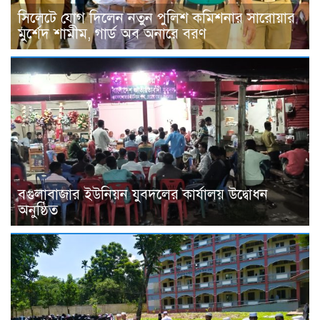
সিলেটে যোগ দিলেন নতুন পুলিশ কমিশনার সারোয়ার
মুর্শেদ শামীম, গার্ড অব অনারে বরণ
বগুলাবাজার ইউনিয়ন যুবদলের কার্যালয় উদ্বোধন
অনুষ্ঠিত