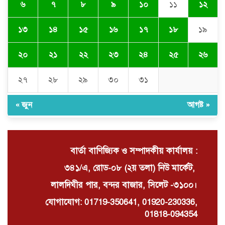
৬
৭
৮
৯
১০
১১
১২
সিলেটে যোগ দিলেন নতুন পুলিশ
কমিশনার সারোয়ার মুর্শেদ শামীম, গার্ড
১৩
১৪
১৫
১৬
১৭
১৮
১৯
অব অনারে বরণ
২০
২১
২২
২৩
২৪
২৫
২৬
চুনারুঘাটে সাংবাদিকের ব্যক্তিগত ভিডিও
ধারণের অভিযোগ: ব্ল্যাকমেইল ও চাঁদা
দাবির অভিযোগে তোলপাড়
২৭
২৮
২৯
৩০
৩১
« জুন
আগষ্ট »
দোয়ারাবাজারে বালু ব্যবসায়ীর সংবাদ
সম্মেলন চারটি নৌকা দখল ও নগদ টাকা
ছিনিয়ে নেওয়ার অভিযোগ
বার্তা বাণিজ্যিক ও সম্পাদকীয় কার্যালয় :
৩৪১/এ, রোড-০৮ (২য় তলা) নিউ মার্কেট,
লালদিঘীর পার, বন্দর বাজার, সিলেট -৩১০০।
যোগাযোগ: 01719-350641, 01920-230336,
01818-094354