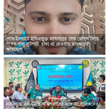
গোয়াইনঘাটে ইসিএভুক্ত জাফলংয়ে সেভ মেশিন দিয়ে
পাথর-বালু লুটপাট, চাঁদা না দেওয়ায় মারধরের
অভিযোগ
নবনিযুক্ত এসএমপি কমিশনারের সঙ্গে সাংবাদিকদের