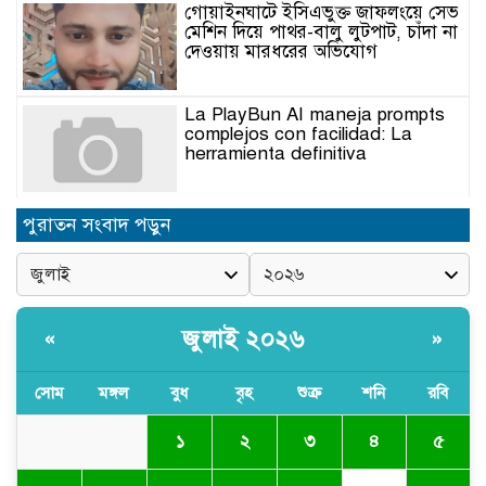
গোয়াইনঘাটে ইসিএভুক্ত জাফলংয়ে সেভ
মেশিন দিয়ে পাথর-বালু লুটপাট, চাঁদা না
দেওয়ায় মারধরের অভিযোগ
La PlayBun AI maneja prompts
complejos con facilidad: La
herramienta definitiva
নিত্যপণ্যের ঊর্ধ্বগতি রোধ, স্বাধীন দুদক
পুরাতন সংবাদ পড়ুন
ও যৌক্তিক সংস্কারের দাবিতে সমাবেশ
নবনিযুক্ত এসএমপি কমিশনারের সঙ্গে
সাংবাদিকদের মতবিনিময় সভা
জুলাই ২০২৬
«
»
সোম
মঙ্গল
বুধ
বৃহ
শুক্র
শনি
রবি
অবৈধ বালু উত্তোলনের অভিযোগে ২১টি
ড্রেজার জব্দ, ৯ জন আটক
১
২
৩
৪
৫