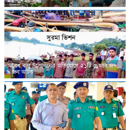
মতবিনিময় সভা
অবৈধ বালু উত্তোলনের অভিযোগে ২১টি ড্রেজার জব্দ,
৯ জন আটক