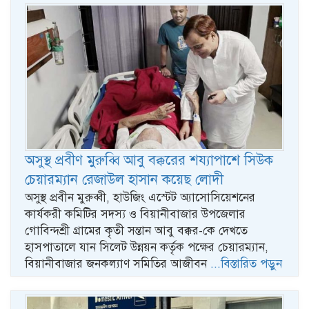
অসুস্থ প্রবীণ মুরুব্বি আবু বক্করের শয্যাপাশে সিউক
চেয়ারম্যান রেজাউল হাসান কয়েছ লোদী
অসুস্থ প্রবীন মুরুব্বী, হাউজিং এস্টেট অ্যাসোসিয়েশনের
কার্যকরী কমিটির সদস্য ও বিয়ানীবাজার উপজেলার
গোবিন্দশ্রী গ্রামের কৃতী সন্তান আবু বক্কর-কে দেখতে
হাসপাতালে যান সিলেট উন্নয়ন কর্তৃক পক্ষের চেয়ারম্যান,
বিয়ানীবাজার জনকল্যাণ সমিতির আজীবন
...বিস্তারিত পড়ুন