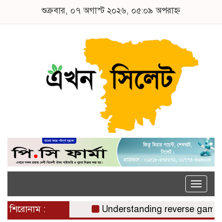
শুক্রবার, ০৭ অগাস্ট ২০২৬, ০৫:০৯ অপরাহ্ন
Toggle
naviga
শিরোনাম :
Understanding reverse gamstop r