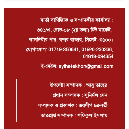
বার্তা বাণিজ্যিক ও সম্পাদকীয় কার্যালয় :
৩৪১/এ, রোড-০৮ (২য় তলা) নিউ মার্কেট,
লালদিঘীর পার, বন্দর বাজার, সিলেট -৩১০০।
যোগাযোগ: 01719-350641, 01920-230336,
01818-094354
ই-মেইল: sylhetekhon@gmail.com
উপদেষ্টা সম্পাদক : আবু তাহের
প্রধান সম্পাদক : সুনির্মল সেন
সম্পাদক ও প্রকাশক : জয়দীপ চক্রবর্তী
ভারপ্রাপ্ত সম্পাদক : শফিকুল ইসলাম