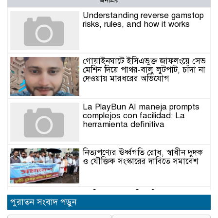
জনপ্রিয়
Understanding reverse gamstop
risks, rules, and how it works
গোয়াইনঘাটে ইসিএভুক্ত জাফলংয়ে সেভ
মেশিন দিয়ে পাথর-বালু লুটপাট, চাঁদা না
দেওয়ায় মারধরের অভিযোগ
La PlayBun AI maneja prompts
complejos con facilidad: La
herramienta definitiva
নিত্যপণ্যের ঊর্ধ্বগতি রোধ, স্বাধীন দুদক
ও যৌক্তিক সংস্কারের দাবিতে সমাবেশ
নবনিযুক্ত এসএমপি কমিশনারের সঙ্গে
পুরাতন সংবাদ পড়ুন
সাংবাদিকদের মতবিনিময় সভা