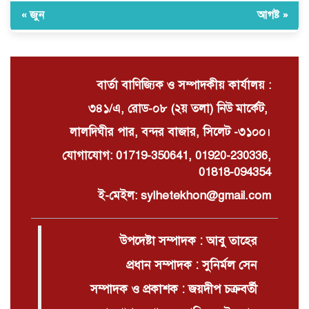
« জুন
আগষ্ট »
দোয়ারাবাজারে বালু ব্যবসায়ীর সংবাদ
সম্মেলন চারটি নৌকা দখল ও নগদ টাকা
ছিনিয়ে নেওয়ার অভিযোগ
বার্তা বাণিজ্যিক ও সম্পাদকীয় কার্যালয় :
৩৪১/এ, রোড-০৮ (২য় তলা) নিউ মার্কেট,
লালদিঘীর পার, বন্দর বাজার, সিলেট -৩১০০।
যোগাযোগ: 01719-350641, 01920-230336,
01818-094354
ই-মেইল: sylhetekhon@gmail.com
উপদেষ্টা সম্পাদক : আবু তাহের
প্রধান সম্পাদক : সুনির্মল সেন
সম্পাদক ও প্রকাশক : জয়দীপ চক্রবর্তী