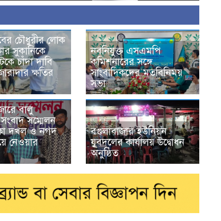
াবের চৌধুরীর লোক
কার সুকানিকে
নবনিযুক্ত এসএমপি
কে চাঁদা দাবি
কমিশনারের সঙ্গে
ারাদার ক্ষতির
সাংবাদিকদের মতবিনিময়
সভা
জারে বালু
র সংবাদ সম্মেলন
ৌকা দখল ও নগদ
বগুলাবাজার ইউনিয়ন
য়ে নেওয়ার
যুবদলের কার্যালয় উদ্বোধন
অনুষ্ঠিত