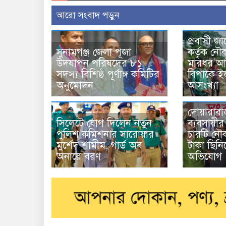
আরো সংবাদ পড়ুন
প্রবাসী জ
সুনামগঞ্জ জেলা পূজা
কর্তৃক নৌ
উদযাপন পরিষদের ৮১
মারধর আট
সদস্য বিশিষ্ঠ পূর্ণাঙ্গ কমিটির
বিপাকে ইজ
অনুমোদন
আসংখ্যা
দোয়ারাবা
সিলেটে যোগ দিলেন নতুন
ব্যবসায়ী
পুলিশ কমিশনার সারোয়ার
চারটি ন
মুর্শেদ শামীম, গার্ড অব
টাকা ছিনি
অনারে বরণ
অভিযোগ