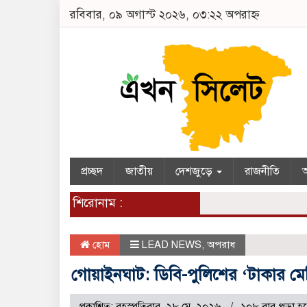
রবিবার, ০৯ অগাস্ট ২০২৬, ০৩:২২ অপরাহ্ন
প্রচ্ছদ
জাতীয়
দেশজুড়ে
রাজনীতি
অ
শিরোনাম :
হোম
LEAD NEWS
,
অপরাধ
গোয়াইনঘাট: ডিবি-পুলিশের ‘টাকার মে
প্রকাশিত: বৃহস্পতিবার, ২৮ মে, ২০২৬
১০৮ বার পড়া হ