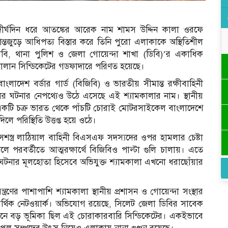
দীর্ঘদিন ধরে আতঙ্কের আরেক নাম শামস উদ্দিন কালা ওরফে
ান্তজুড়ে আধিপত্য বিস্তার করে তিনি পুরো এলাকাকে অস্থিতিশীল
বি, থানা পুলিশ ও জেলা গোয়েন্দা শাখা (ডিবি)’র একাধিক
োরাচালান সিন্ডিকেটের গডফাদারে পরিণত হয়েছে।
ংলাদেশ বর্ডার গার্ড (বিজিবি) ও ভারতীয় সীমান্ত রক্ষীবাহিনী
র ঘটনার নেপথ্যেও উঠে এসেছে এই শ্যামকালার নাম। স্থানীয়
ত একটি চক্র ভারত থেকে পাঁচটি চোরাই মোটরসাইকেল বাংলাদেশে
ে পরিস্থিতি উত্তপ্ত হয়ে ওঠে।
সশস্ত্র লাঠিয়াল বাহিনী বিএসএফ সদস্যদের ওপর হামলার চেষ্টা
লে পরবর্তীতে আত্মরক্ষার্থে বিজিবিও পাল্টা গুলি চালায়। এতে
ঘটনার মূলহোতা হিসেবে অভিযুক্ত শ্যামকালা এখনো ধরাছোঁয়ার
্রণের পাশাপাশি শ্যামকালা স্থানীয় প্রশাসন ও গোয়েন্দা সংস্থার
ী আর্থিক নেটওয়ার্ক। অভিযোগ রয়েছে, সিলেট জেলা ডিবির সাবেক
ে বড় ভূমিকা ছিল এই চোরাকারবারি সিন্ডিকেটের। একইভাবে