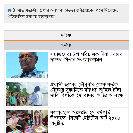
সাত শতাব্দীর প্রথার অবসান: স্বচ্ছতা ও উন্নয়নের পথে সিলেটের
ঐতিহাসিক দরগাহ ব্যবস্থাপনা
সর্বশেষ
জনপ্রিয়
সমাজসেবা উপ-পরিচালক নিবাস রঞ্জন
দাশের পিতার পরলোকগমন
প্রবাসী জাবের চৌধুরীর লোক কর্তৃক
নৌকার সুকানিকে মারধর আটকে চাঁদা
দাবি বিপাকে ইজারাদার ক্ষতির আসংখ্যা
কালারফুল সিলেটের ২য় বর্ষপূর্তি
উপলক্ষে ‘সিলেট হেরিটেজ আর্ট ২০২৬’
অনুষ্ঠিত