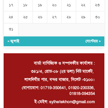
১৭
১৮
১৯
২০
২১
২২
২৩
নিত্যপণ্যের ঊর্ধ্বগতি রোধ, স্বাধীন দুদক
ও যৌক্তিক সংস্কারের দাবিতে সমাবেশ
২৪
২৫
২৬
২৭
২৮
২৯
৩০
৩১
নবনিযুক্ত এসএমপি কমিশনারের সঙ্গে
সাংবাদিকদের মতবিনিময় সভা
« জুলাই
সেপ্টেম্বর »
বার্তা বাণিজ্যিক ও সম্পাদকীয় কার্যালয় :
৩৪১/এ, রোড-০৮ (২য় তলা) নিউ মার্কেট,
লালদিঘীর পার, বন্দর বাজার, সিলেট -৩১০০।
যোগাযোগ: 01719-350641, 01920-230336,
01818-094354
ই-মেইল: sylhetekhon@gmail.com