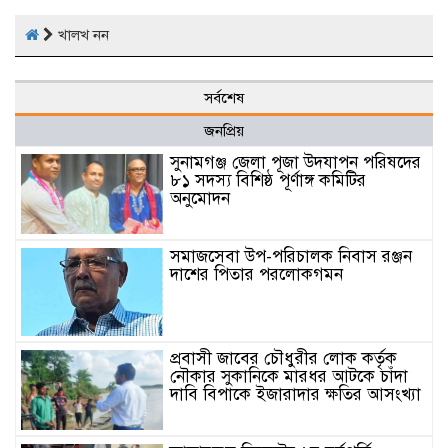
খালখ নন
সর্বশেষ
জনপ্রিয়
সুনামগঞ্জ জেলা পূজা উদযাপন পরিষদের
৮১ সদস্য বিশিষ্ঠ পূর্ণাঙ্গ কমিটির
অনুমোদন
সমাজসেবা উপ-পরিচালক নিবাস রঞ্জন
দাশের পিতার পরলোকগমন
প্রবাসী জাবের চৌধুরীর লোক কর্তৃক
নৌকার সুকানিকে মারধর আটকে চাঁদা
দাবি বিপাকে ইজারাদার ক্ষতির আসংখ্যা