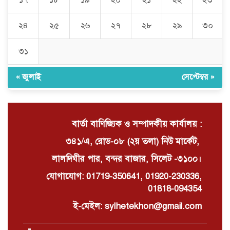
১৭
১৮
১৯
২০
২১
২২
২৩
La PlayBun AI maneja prompts
complejos con facilidad: La
২৪
২৫
২৬
২৭
২৮
২৯
৩০
herramienta definitiva
৩১
নিত্যপণ্যের ঊর্ধ্বগতি রোধ, স্বাধীন দুদক
ও যৌক্তিক সংস্কারের দাবিতে সমাবেশ
« জুলাই
সেপ্টেম্বর »
বার্তা বাণিজ্যিক ও সম্পাদকীয় কার্যালয় :
৩৪১/এ, রোড-০৮ (২য় তলা) নিউ মার্কেট,
লালদিঘীর পার, বন্দর বাজার, সিলেট -৩১০০।
যোগাযোগ: 01719-350641, 01920-230336,
01818-094354
ই-মেইল: sylhetekhon@gmail.com