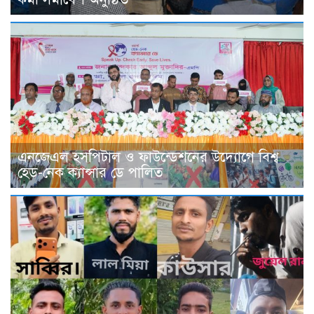
এনজেএল হসপিটাল ও ফাউন্ডেশনের উদ্যোগে বিশ্ব
হেড-নেক ক্যান্সার ডে পালিত