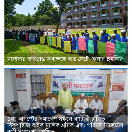
মাদ্রাসার ভারপ্রাপ্ত অধ্যক্ষকে হাত কেটে ফেলার হুমকি?
১লা আগস্টের সমাবেশ সফলে ব্যাটারী চালিত
রিকশাইজি বাইক মালিক শ্রমিক ঐক্য পরিষদ সিলেটের
কর্মী সমাবেশ অনুষ্ঠিত