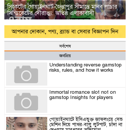
সিকেটের গোয়াইনঘাট-জৈন্তাপুর সীমান্তে মানব পাচার
সিন্ডিকেটের দৌরাত্ম্য: অতিষ্ঠ এলাকাবাসী
সর্বশেষ
জনপ্রিয়
Understanding reverse gamstop
risks, rules, and how it works
Immortal romance slot not on
gamstop Insights for players
গোয়াইনঘাটে ইসিএভুক্ত জাফলংয়ে সেভ
মেশিন দিয়ে পাথর-বালু লুটপাট, চাঁদা না
দেওয়ায় মারধরের অভিযোগ