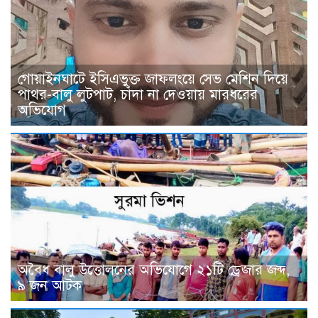
গোয়াইনঘাটে ইসিএভুক্ত জাফলংয়ে সেভ মেশিন দিয়ে
পাথর-বালু লুটপাট, চাঁদা না দেওয়ায় মারধরের
অভিযোগ
অবৈধ বালু উত্তোলনের অভিযোগে ২১টি ড্রেজার জব্দ,
৯ জন আটক