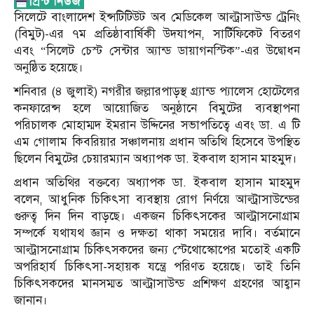
সিলেটে বাংলাদেশ ইন্সটিটিউট অব মেডিকেল আল্ট্রাসাউন্ড ট্রেনিং
(বিমুট)-এর ৭ম প্রতিষ্ঠাবার্ষিকী উদযাপন, সার্টিফিকেট বিতরণ
এবং “সিলেট চেস্ট সেন্টার অ্যান্ড ডায়াগনস্টিক”-এর উদ্বোধন
অনুষ্ঠিত হয়েছে।
শনিবার (৪ জুলাই) নগরীর জল্লারপাড়স্থ গ্র্যান্ড প্যালেস হোটেলের
কনফারেন্স হলে আয়োজিত অনুষ্ঠানে বিমুটের ব্যবস্থাপনা
পরিচালক মোহাম্মদ ইমরান উদ্দিনের সভাপতিত্বে এবং ডা. এ টি
এম গোলাম কিবরিয়ার সঞ্চালনায় প্রধান অতিথি হিসেবে উপস্থিত
ছিলেন বিমুটের চেয়ারম্যান অধ্যাপক ডা. ইকবাল হাসান মাহমুদ।
প্রধান অতিথির বক্তব্যে অধ্যাপক ডা. ইকবাল হাসান মাহমুদ
বলেন, আধুনিক চিকিৎসা ব্যবস্থায় রোগ নির্ণয়ে আল্ট্রাসাউন্ডের
গুরুত্ব দিন দিন বাড়ছে। একজন চিকিৎসকের আল্ট্রাসনোগ্রাম
সম্পর্কে যথাযথ জ্ঞান ও দক্ষতা থাকা সময়ের দাবি। বর্তমানে
আল্ট্রাসনোগ্রাম চিকিৎসকদের জন্য স্টেথোস্কোপের মতোই একটি
অপরিহার্য চিকিৎসা-সহায়ক যন্ত্রে পরিণত হয়েছে। তাই তিনি
চিকিৎসকদের মানসম্মত আল্ট্রাসাউন্ড প্রশিক্ষণ গ্রহণের আহ্বান
জানান।