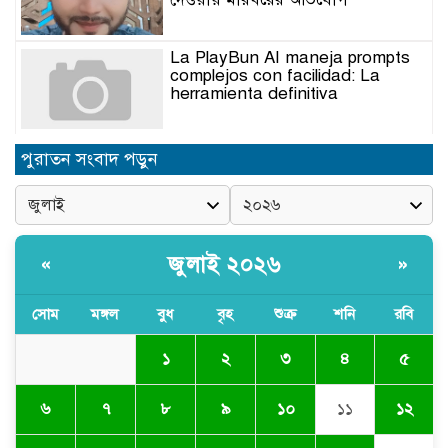
La PlayBun AI maneja prompts
complejos con facilidad: La
herramienta definitiva
নিত্যপণ্যের ঊর্ধ্বগতি রোধ, স্বাধীন দুদক
পুরাতন সংবাদ পড়ুন
ও যৌক্তিক সংস্কারের দাবিতে সমাবেশ
নবনিযুক্ত এসএমপি কমিশনারের সঙ্গে
সাংবাদিকদের মতবিনিময় সভা
জুলাই ২০২৬
«
»
সোম
মঙ্গল
বুধ
বৃহ
শুক্র
শনি
রবি
অবৈধ বালু উত্তোলনের অভিযোগে ২১টি
ড্রেজার জব্দ, ৯ জন আটক
১
২
৩
৪
৫
৬
৭
৮
৯
১০
১১
১২
সিলেটে যোগ দিলেন নতুন পুলিশ
কমিশনার সারোয়ার মুর্শেদ শামীম, গার্ড