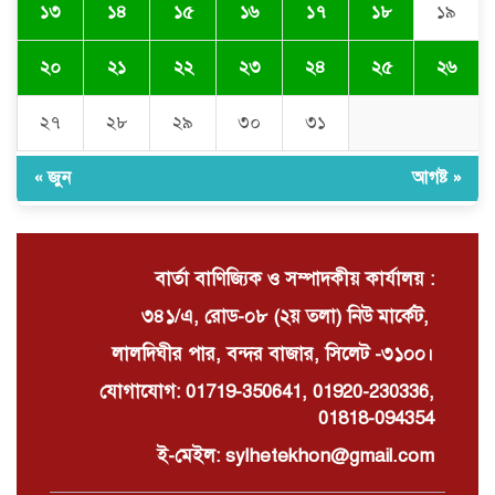
১৩
১৪
১৫
১৬
১৭
১৮
১৯
অব অনারে বরণ
২০
২১
২২
২৩
২৪
২৫
২৬
চুনারুঘাটে সাংবাদিকের ব্যক্তিগত ভিডিও
ধারণের অভিযোগ: ব্ল্যাকমেইল ও চাঁদা
দাবির অভিযোগে তোলপাড়
২৭
২৮
২৯
৩০
৩১
« জুন
আগষ্ট »
দোয়ারাবাজারে বালু ব্যবসায়ীর সংবাদ
সম্মেলন চারটি নৌকা দখল ও নগদ টাকা
ছিনিয়ে নেওয়ার অভিযোগ
বার্তা বাণিজ্যিক ও সম্পাদকীয় কার্যালয় :
৩৪১/এ, রোড-০৮ (২য় তলা) নিউ মার্কেট,
লালদিঘীর পার, বন্দর বাজার, সিলেট -৩১০০।
যোগাযোগ: 01719-350641, 01920-230336,
01818-094354
ই-মেইল: sylhetekhon@gmail.com