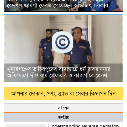
বেদখল জায়গা ফেরত পেয়েছেন অভিজিৎ সরকার
সুনামগঞ্জের তাহিরপুরের বাদাঘাটে ধর্ম অবমাননার
অভিযোগে দীপ্ত রায় গ্রেফতার ও কারাগারে প্রেরণ
সর্বশেষ
জনপ্রিয়
Understanding reverse gamstop