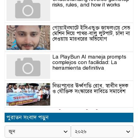
risks, rules, and how it works
গোয়াইনঘাটে ইসিএভুক্ত জাফলংয়ে সেভ
মেশিন দিয়ে পাথর-বালু লুটপাট, চাঁদা না
দেওয়ায় মারধরের অভিযোগ
La PlayBun AI maneja prompts
complejos con facilidad: La
herramienta definitiva
নিত্যপণ্যের ঊর্ধ্বগতি রোধ, স্বাধীন দুদক
ও যৌক্তিক সংস্কারের দাবিতে সমাবেশ
নবনিযুক্ত এসএমপি কমিশনারের সঙ্গে
পুরাতন সংবাদ পড়ুন
সাংবাদিকদের মতবিনিময় সভা