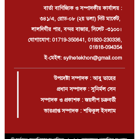
বার্তা বাণিজ্যিক ও সম্পাদকীয় কার্যালয় :
৩৪১/এ, রোড-০৮ (২য় তলা) নিউ মার্কেট,
লালদিঘীর পার, বন্দর বাজার, সিলেট -৩১০০।
যোগাযোগ: 01719-350641, 01920-230336,
01818-094354
ই-মেইল: sylhetekhon@gmail.com
উপদেষ্টা সম্পাদক : আবু তাহের
প্রধান সম্পাদক : সুনির্মল সেন
সম্পাদক ও প্রকাশক : জয়দীপ চক্রবর্তী
ভারপ্রাপ্ত সম্পাদক : শফিকুল ইসলাম