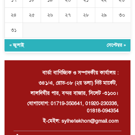
১৭
১৮
১৯
২০
২১
২২
২৩
La PlayBun AI maneja prompts
complejos con facilidad: La
২৪
২৫
২৬
২৭
২৮
২৯
৩০
herramienta definitiva
৩১
নিত্যপণ্যের ঊর্ধ্বগতি রোধ, স্বাধীন দুদক
ও যৌক্তিক সংস্কারের দাবিতে সমাবেশ
« জুলাই
সেপ্টেম্বর »
বার্তা বাণিজ্যিক ও সম্পাদকীয় কার্যালয় :
৩৪১/এ, রোড-০৮ (২য় তলা) নিউ মার্কেট,
লালদিঘীর পার, বন্দর বাজার, সিলেট -৩১০০।
যোগাযোগ: 01719-350641, 01920-230336,
01818-094354
ই-মেইল: sylhetekhon@gmail.com