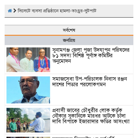
সিলেটে ব্যবসা প্রতিষ্ঠানে হামলা-ভাংচুর-লুটপাট
সর্বশেষ
জনপ্রিয়
সুনামগঞ্জ জেলা পূজা উদযাপন পরিষদের
৮১ সদস্য বিশিষ্ঠ পূর্ণাঙ্গ কমিটির
অনুমোদন
সমাজসেবা উপ-পরিচালক নিবাস রঞ্জন
দাশের পিতার পরলোকগমন
প্রবাসী জাবের চৌধুরীর লোক কর্তৃক
নৌকার সুকানিকে মারধর আটকে চাঁদা
দাবি বিপাকে ইজারাদার ক্ষতির আসংখ্যা