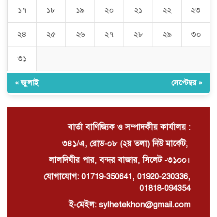
১৭
১৮
১৯
২০
২১
২২
২৩
১লা আগস্টের সমাবেশ সফলে ব্যাটারী
চালিত রিকশাইজি বাইক মালিক শ্রমিক
ঐক্য পরিষদ সিলেটের কর্মী সমাবেশ
২৪
২৫
২৬
২৭
২৮
২৯
৩০
অনুষ্ঠিত
৩১
এনজেএল হসপিটাল ও ফাউন্ডেশনের
উদ্যোগে বিশ্ব হেড-নেক ক্যান্সার ডে
পালিত
« জুলাই
সেপ্টেম্বর »
বার্তা বাণিজ্যিক ও সম্পাদকীয় কার্যালয় :
৩৪১/এ, রোড-০৮ (২য় তলা) নিউ মার্কেট,
লালদিঘীর পার, বন্দর বাজার, সিলেট -৩১০০।
যোগাযোগ: 01719-350641, 01920-230336,
01818-094354
ই-মেইল: sylhetekhon@gmail.com