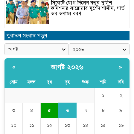
সিলেটে যোগ দিলেন নতুন পুলিশ
কমিশনার সারোয়ার মুর্শেদ শামীম, গার্ড
অব অনারে বরণ
চুনারুঘাটে সাংবাদিকের ব্যক্তিগত ভিডিও
পুরাতন সংবাদ পড়ুন
ধারণের অভিযোগ: ব্ল্যাকমেইল ও চাঁদা
দাবির অভিযোগে তোলপাড়
দোয়ারাবাজারে বালু ব্যবসায়ীর সংবাদ
সম্মেলন চারটি নৌকা দখল ও নগদ টাকা
আগষ্ট ২০২৬
«
»
ছিনিয়ে নেওয়ার অভিযোগ
সোম
মঙ্গল
বুধ
বৃহ
শুক্র
শনি
রবি
বগুলাবাজার ইউনিয়ন যুবদলের কার্যালয়
উদ্বোধন অনুষ্ঠিত
১
২
৬
৩
৪
৫
৭
৮
৯
মাদ্রাসার ভারপ্রাপ্ত অধ্যক্ষকে হাত কেটে
ফেলার হুমকি?
১০
১১
১২
১৩
১৪
১৫
১৬