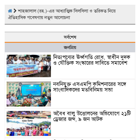
শাহজালাল (রহ.)-এর আধ্যাত্মিক সিলসিলা ও তরিকত নিয়ে
ঐতিহাসিক গবেষণায় নতুন আলোচনা
সর্বশেষ
জনপ্রিয়
নিত্যপণ্যের ঊর্ধ্বগতি রোধ, স্বাধীন দুদক
ও যৌক্তিক সংস্কারের দাবিতে সমাবেশ
নবনিযুক্ত এসএমপি কমিশনারের সঙ্গে
সাংবাদিকদের মতবিনিময় সভা
অবৈধ বালু উত্তোলনের অভিযোগে ২১টি
ড্রেজার জব্দ, ৯ জন আটক