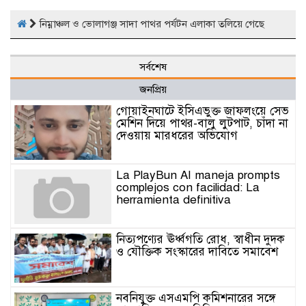
নিম্নাঞ্চল ও ভোলাগঞ্জ সাদা পাথর পর্যটন এলাকা তলিয়ে গেছে
সর্বশেষ
জনপ্রিয়
গোয়াইনঘাটে ইসিএভুক্ত জাফলংয়ে সেভ
মেশিন দিয়ে পাথর-বালু লুটপাট, চাঁদা না
দেওয়ায় মারধরের অভিযোগ
La PlayBun AI maneja prompts
complejos con facilidad: La
herramienta definitiva
নিত্যপণ্যের ঊর্ধ্বগতি রোধ, স্বাধীন দুদক
ও যৌক্তিক সংস্কারের দাবিতে সমাবেশ
নবনিযুক্ত এসএমপি কমিশনারের সঙ্গে