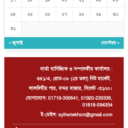
১৭
১৮
১৯
২০
২১
২২
২৩
বগুলাবাজার ইউনিয়ন যুবদলের কার্যালয়
উদ্বোধন অনুষ্ঠিত
২৪
২৫
২৬
২৭
২৮
২৯
৩০
৩১
মাদ্রাসার ভারপ্রাপ্ত অধ্যক্ষকে হাত কেটে
ফেলার হুমকি?
« জুলাই
সেপ্টেম্বর »
বার্তা বাণিজ্যিক ও সম্পাদকীয় কার্যালয় :
৩৪১/এ, রোড-০৮ (২য় তলা) নিউ মার্কেট,
লালদিঘীর পার, বন্দর বাজার, সিলেট -৩১০০।
যোগাযোগ: 01719-350641, 01920-230336,
01818-094354
ই-মেইল: sylhetekhon@gmail.com