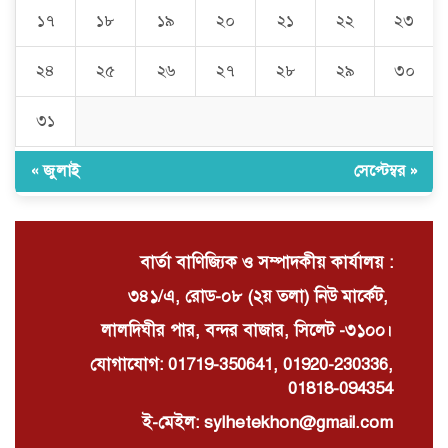
১৭
১৮
১৯
২০
২১
২২
২৩
La PlayBun AI maneja prompts
complejos con facilidad: La
২৪
২৫
২৬
২৭
২৮
২৯
৩০
herramienta definitiva
৩১
নিত্যপণ্যের ঊর্ধ্বগতি রোধ, স্বাধীন দুদক
ও যৌক্তিক সংস্কারের দাবিতে সমাবেশ
« জুলাই
সেপ্টেম্বর »
বার্তা বাণিজ্যিক ও সম্পাদকীয় কার্যালয় :
৩৪১/এ, রোড-০৮ (২য় তলা) নিউ মার্কেট,
লালদিঘীর পার, বন্দর বাজার, সিলেট -৩১০০।
যোগাযোগ: 01719-350641, 01920-230336,
01818-094354
ই-মেইল: sylhetekhon@gmail.com