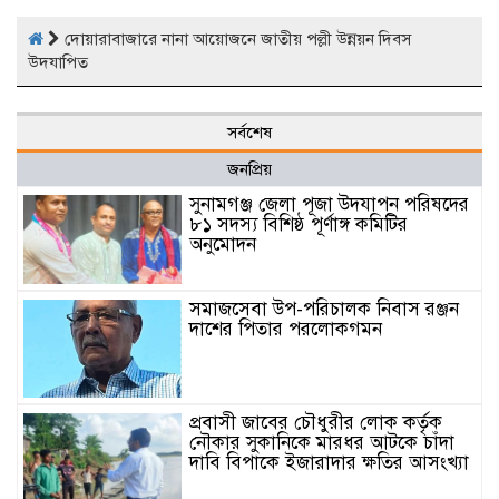
দোয়ারাবাজারে নানা আয়োজনে জাতীয় পল্লী উন্নয়ন দিবস
উদযাপিত
সর্বশেষ
জনপ্রিয়
সুনামগঞ্জ জেলা পূজা উদযাপন পরিষদের
৮১ সদস্য বিশিষ্ঠ পূর্ণাঙ্গ কমিটির
অনুমোদন
সমাজসেবা উপ-পরিচালক নিবাস রঞ্জন
দাশের পিতার পরলোকগমন
প্রবাসী জাবের চৌধুরীর লোক কর্তৃক
নৌকার সুকানিকে মারধর আটকে চাঁদা
দাবি বিপাকে ইজারাদার ক্ষতির আসংখ্যা