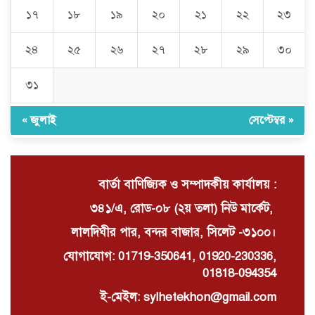
১৭
১৮
১৯
২০
২১
২২
২৩
La PlayBun AI maneja prompts
complejos con facilidad: La
২৪
২৫
২৬
২৭
২৮
২৯
৩০
herramienta definitiva
৩১
নিত্যপণ্যের ঊর্ধ্বগতি রোধ, স্বাধীন দুদক
ও যৌক্তিক সংস্কারের দাবিতে সমাবেশ
« জুলাই
সেপ্টেম্বর »
বার্তা বাণিজ্যিক ও সম্পাদকীয় কার্যালয় :
৩৪১/এ, রোড-০৮ (২য় তলা) নিউ মার্কেট,
লালদিঘীর পার, বন্দর বাজার, সিলেট -৩১০০।
যোগাযোগ: 01719-350641, 01920-230336,
01818-094354
ই-মেইল: sylhetekhon@gmail.com