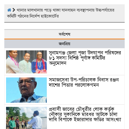
থানার মালখানায় পড়ে থাকা যানবাহন ব্যবস্থাপনায় উচ্চপর্যায়ের
কমিটি গঠনের নির্দেশ হাইকোর্টের
সর্বশেষ
জনপ্রিয়
সুনামগঞ্জ জেলা পূজা উদযাপন পরিষদের
৮১ সদস্য বিশিষ্ঠ পূর্ণাঙ্গ কমিটির
অনুমোদন
সমাজসেবা উপ-পরিচালক নিবাস রঞ্জন
দাশের পিতার পরলোকগমন
প্রবাসী জাবের চৌধুরীর লোক কর্তৃক
নৌকার সুকানিকে মারধর আটকে চাঁদা
দাবি বিপাকে ইজারাদার ক্ষতির আসংখ্যা