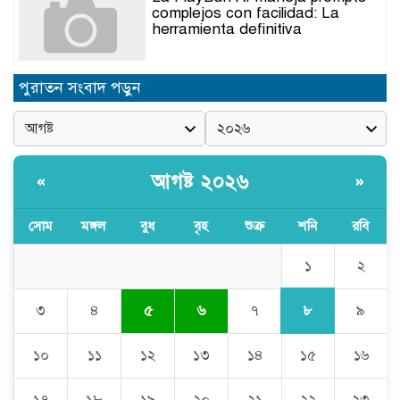
complejos con facilidad: La
herramienta definitiva
নিত্যপণ্যের ঊর্ধ্বগতি রোধ, স্বাধীন দুদক
পুরাতন সংবাদ পড়ুন
ও যৌক্তিক সংস্কারের দাবিতে সমাবেশ
নবনিযুক্ত এসএমপি কমিশনারের সঙ্গে
সাংবাদিকদের মতবিনিময় সভা
আগষ্ট ২০২৬
«
»
সোম
মঙ্গল
বুধ
বৃহ
শুক্র
শনি
রবি
অবৈধ বালু উত্তোলনের অভিযোগে ২১টি
ড্রেজার জব্দ, ৯ জন আটক
১
২
৮
৩
৪
৫
৬
৭
৯
সিলেটে যোগ দিলেন নতুন পুলিশ
কমিশনার সারোয়ার মুর্শেদ শামীম, গার্ড
১০
১১
১২
১৩
১৪
১৫
১৬
অব অনারে বরণ