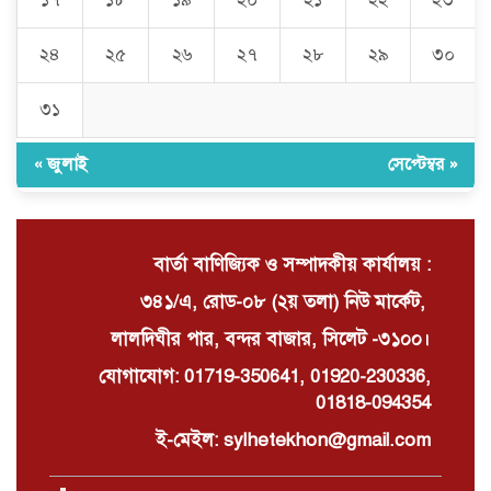
১৭
১৮
১৯
২০
২১
২২
২৩
চুনারুঘাটে সাংবাদিকের ব্যক্তিগত ভিডিও
ধারণের অভিযোগ: ব্ল্যাকমেইল ও চাঁদা
দাবির অভিযোগে তোলপাড়
২৪
২৫
২৬
২৭
২৮
২৯
৩০
৩১
দোয়ারাবাজারে বালু ব্যবসায়ীর সংবাদ
সম্মেলন চারটি নৌকা দখল ও নগদ টাকা
ছিনিয়ে নেওয়ার অভিযোগ
« জুলাই
সেপ্টেম্বর »
বার্তা বাণিজ্যিক ও সম্পাদকীয় কার্যালয় :
৩৪১/এ, রোড-০৮ (২য় তলা) নিউ মার্কেট,
লালদিঘীর পার, বন্দর বাজার, সিলেট -৩১০০।
যোগাযোগ: 01719-350641, 01920-230336,
01818-094354
ই-মেইল: sylhetekhon@gmail.com