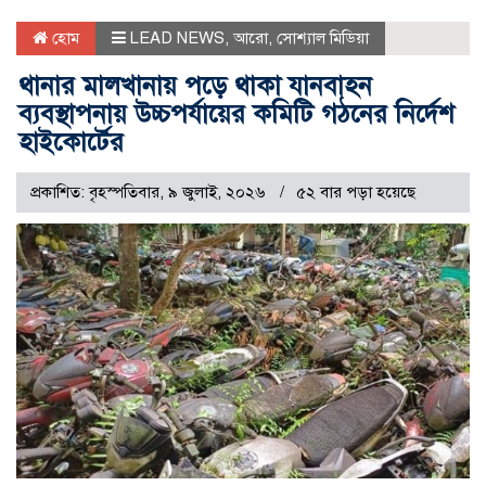
হোম
LEAD NEWS
,
আরো
,
সোশ্যাল মিডিয়া
থানার মালখানায় পড়ে থাকা যানবাহন
ব্যবস্থাপনায় উচ্চপর্যায়ের কমিটি গঠনের নির্দেশ
হাইকোর্টের
প্রকাশিত: বৃহস্পতিবার, ৯ জুলাই, ২০২৬
৫২ বার পড়া হয়েছে