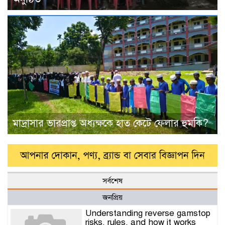
মাদ্রাসার ভারপ্রাপ্ত অধ্যক্ষকে হাত কেটে ফেলার হুমকি?
সর্বশেষ
জনপ্রিয়
Understanding reverse gamstop
risks, rules, and how it works