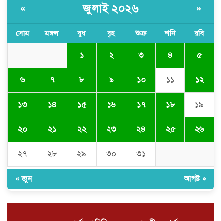
সাংবাদিকদের মতবিনিময় সভা
জুলাই ২০২৬
«
»
সোম
মঙ্গল
বুধ
বৃহ
শুক্র
শনি
রবি
অবৈধ বালু উত্তোলনের অভিযোগে ২১টি
ড্রেজার জব্দ, ৯ জন আটক
১
২
৩
৪
৫
৬
৭
৮
৯
১০
১১
১২
সিলেটে যোগ দিলেন নতুন পুলিশ
কমিশনার সারোয়ার মুর্শেদ শামীম, গার্ড
১৩
১৪
১৫
১৬
১৭
১৮
১৯
অব অনারে বরণ
২০
২১
২২
২৩
২৪
২৫
২৬
চুনারুঘাটে সাংবাদিকের ব্যক্তিগত ভিডিও
ধারণের অভিযোগ: ব্ল্যাকমেইল ও চাঁদা
দাবির অভিযোগে তোলপাড়
২৭
২৮
২৯
৩০
৩১
« জুন
আগষ্ট »
দোয়ারাবাজারে বালু ব্যবসায়ীর সংবাদ
সম্মেলন চারটি নৌকা দখল ও নগদ টাকা
ছিনিয়ে নেওয়ার অভিযোগ