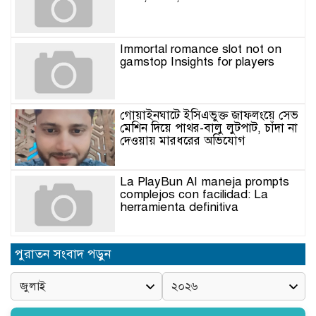
Immortal romance slot not on
gamstop Insights for players
গোয়াইনঘাটে ইসিএভুক্ত জাফলংয়ে সেভ
মেশিন দিয়ে পাথর-বালু লুটপাট, চাঁদা না
দেওয়ায় মারধরের অভিযোগ
La PlayBun AI maneja prompts
complejos con facilidad: La
herramienta definitiva
নিত্যপণ্যের ঊর্ধ্বগতি রোধ, স্বাধীন দুদক
পুরাতন সংবাদ পড়ুন
ও যৌক্তিক সংস্কারের দাবিতে সমাবেশ
নবনিযুক্ত এসএমপি কমিশনারের সঙ্গে