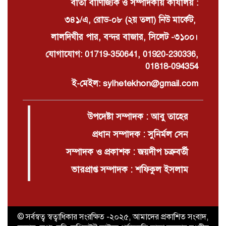
বার্তা বাণিজ্যিক ও সম্পাদকীয় কার্যালয় :
৩৪১/এ, রোড-০৮ (২য় তলা) নিউ মার্কেট,
লালদিঘীর পার, বন্দর বাজার, সিলেট -৩১০০।
যোগাযোগ: 01719-350641, 01920-230336,
01818-094354
ই-মেইল: sylhetekhon@gmail.com
উপদেষ্টা সম্পাদক : আবু তাহের
প্রধান সম্পাদক : সুনির্মল সেন
সম্পাদক ও প্রকাশক : জয়দীপ চক্রবর্তী
ভারপ্রাপ্ত সম্পাদক : শফিকুল ইসলাম
© সর্বস্বত্ব স্বত্বাধিকার সংরক্ষিত -২০২৫, আমাদের প্রকাশিত সংবাদ,