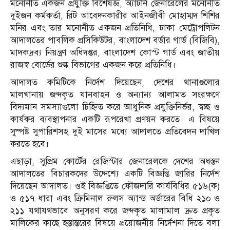
মনোনীত একজন প্রযুক্তি বিশেষজ্ঞ, অ্যাটর্নি জেনারেলের মনোনীত
দুইজন কর্মকর্তা, রিট আবেদনকারীর আইনজীবী মোহাম্মদ শিশির
মনির এবং তার মনোনীত একজন প্রতিনিধি, ঢাকা মেট্রোপলিটন
আদালতের পাবলিক প্রসিকিউটর, বাংলাদেশ বর্ডার গার্ড (বিজিবি),
মাদকদ্রব্য নিয়ন্ত্রণ অধিদপ্তর, বাংলাদেশ কোস্ট গার্ড এবং জাতীয়
রাজস্ব বোর্ডের শুল্ক বিভাগের একজন করে প্রতিনিধি।
আদালত কমিটিকে নির্দেশ দিয়েছেন, দেশের থানাগুলোর
মালখানায় জব্দকৃত যানবাহন ও অন্যান্য আলামত সংরক্ষণে
বিদ্যমান সমস্যাগুলো চিহ্নিত করে আধুনিক প্রযুক্তিনির্ভর, স্বচ্ছ ও
কার্যকর ব্যবস্থাপনার একটি রূপরেখা প্রণয়ন করতে। এ বিষয়ে
সুস্পষ্ট সুপারিশসহ দুই মাসের মধ্যে আদালতে প্রতিবেদন দাখিল
করতে হবে।
এছাড়া, সুপ্রিম কোর্টের রেজিস্টার জেনারেলকে দেশের অধস্তন
আদালতের বিচারকদের উদ্দেশ্যে একটি বিজ্ঞপ্তি জারির নির্দেশ
দিয়েছেন আদালত। ওই বিজ্ঞপ্তিতে ফৌজদারি কার্যবিধির ৫১৬(ক)
ও ৫১৭ ধারা এবং ক্রিমিনাল রুলস অ্যান্ড অর্ডারের বিধি ২১০ ও
২১১ যথাযথভাবে অনুসরণ করে জব্দকৃত মালামাল দ্রুত প্রকৃত
মালিকের কাছে হস্তান্তরের বিষয়ে প্রয়োজনীয় নির্দেশনা দিতে বলা