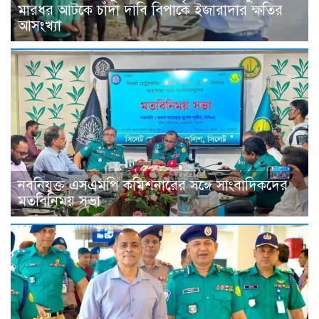
মারধর আটকে চাঁদা দাবি বিপাকে ইজারাদার ক্ষতির
আসংখ্যা
নবনিযুক্ত এসএমপি কমিশনারের সঙ্গে সাংবাদিকদের
মতবিনিময় সভা