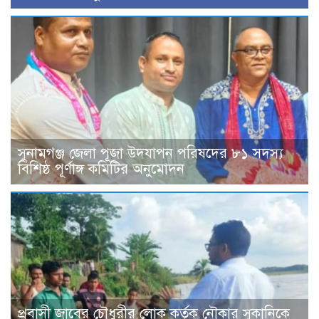
সুনামগঞ্জ জেলা পূজা উদযাপন পরিষদের ৮১ সদস্য
বিশিষ্ঠ পূর্ণাঙ্গ কমিটির অনুমোদন
প্রবাসী জাবের চৌধুরীর লোক কর্তৃক নৌকার সুকানিকে