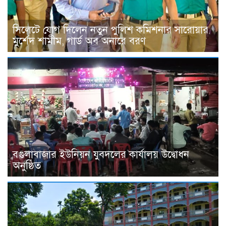
সিলেটে যোগ দিলেন নতুন পুলিশ কমিশনার সারোয়ার
মুর্শেদ শামীম, গার্ড অব অনারে বরণ
বগুলাবাজার ইউনিয়ন যুবদলের কার্যালয় উদ্বোধন
অনুষ্ঠিত