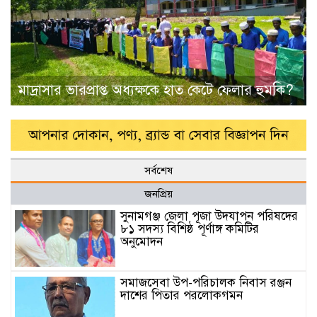
মাদ্রাসার ভারপ্রাপ্ত অধ্যক্ষকে হাত কেটে ফেলার হুমকি?
সর্বশেষ
জনপ্রিয়
সুনামগঞ্জ জেলা পূজা উদযাপন পরিষদের
৮১ সদস্য বিশিষ্ঠ পূর্ণাঙ্গ কমিটির
অনুমোদন
সমাজসেবা উপ-পরিচালক নিবাস রঞ্জন
দাশের পিতার পরলোকগমন