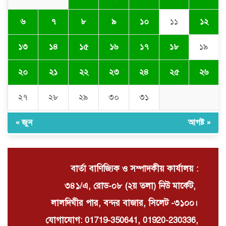
৬
৭
৮
৯
১০
১১
১২
গোয়াইনঘাটে ইসিএভুক্ত জাফলংয়ে সেভ
মেশিন দিয়ে পাথর-বালু লুটপাট, চাঁদা না
১৩
১৪
১৫
১৬
১৭
১৮
১৯
দেওয়ায় মারধরের অভিযোগ
২০
২১
২২
২৩
২৪
২৫
২৬
La PlayBun AI maneja prompts
complejos con facilidad: La
২৭
২৮
২৯
৩০
৩১
herramienta definitiva
« জুন
আগষ্ট »
নিত্যপণ্যের ঊর্ধ্বগতি রোধ, স্বাধীন দুদক
ও যৌক্তিক সংস্কারের দাবিতে সমাবেশ
বার্তা বাণিজ্যিক ও সম্পাদকীয় কার্যালয় :
৩৪১/এ, রোড-০৮ (২য় তলা) নিউ মার্কেট,
লালদিঘীর পার, বন্দর বাজার, সিলেট -৩১০০।
যোগাযোগ: 01719-350641, 01920-230336,