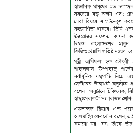
স্বাভাবিক মানুষের মত চলাফে
সবচেয়ে বড় অর্জন এবং রোগ
সেবা বিষয়ে সাস্টেনেবুল করত
সহযোগিতা থাকবে। তিনি এডভা
উত্তরোত্তর সফলতা কামনা 
বিষয়ে বাংলাদেশের মানুষ 
ফিজিওথেরাপি প্রতিষ্ঠানগুলো রো
মন্ত্রী আরিফুল হক চৌধুরী
শাহজালাল উপশহরস্থ গার্ড
সর্বাধুনিক যন্ত্রপাতি নিয়ে
সেন্টারের উদ্বোধনী অনুষ্ঠানে
বলেন। অনুষ্ঠানে চিকিৎসক, বিশিষ্
স্বাস্থ্যসেবাকর্মী সহ বিভিন্ন শ্
এডভান্সড রিহ্যাব এন্ড ওয়
আলমাহির ফেরদৌস বলেন, এই প্রত
কমানো নয়; বরং তাঁকে তাঁর স্ব