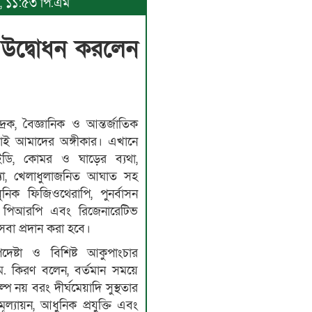
৬, ১১:৫৩ পি.এম
র উদ্বোধন করলেন
িক, বৈজ্ঞানিক ও আন্তর্জাতিক
করাই আমাদের অঙ্গীকার। এখানে
আইডি, কোমর ও ঘাড়ের ব্যথা,
মস্যা, খেলাধুলাজনিত আঘাত সহ
নিক ফিজিওথেরাপি, পুনর্বাসন
ার, পিআরপি এবং রিজেনারেটিভ
েবা প্রদান করা হবে।
পদেষ্টা ও বিশিষ্ট আকুপাংচার
ম. কিরণ বলেন, বর্তমান সময়ে
্প নয় বরং দীর্ঘমেয়াদি সুস্থতার
ূল্যায়ন, আধুনিক প্রযুক্তি এবং