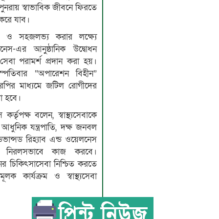
 পুনরায় স্বাভাবিক জীবনে ফিরতে
 করে যাব।
 ও সহজলভ্য করার লক্ষ্যে
নেস-এর আনুষ্ঠানিক উদ্বোধন
 সেবা পরামর্শ প্রদান করা হয়।
স্পতিবার “অপারেশন বিহীন”
রপির মাধ্যমে জটিল রোগীদের
করা হবে।
র্তৃপক্ষ বলেন, স্বাস্থ্যসেবাকে
আধুনিক যন্ত্রপাতি, দক্ষ জনবল
ভান্সড রিহ্যাব এন্ড ওয়েলনেস
দ্র নিরলসভাবে কাজ করবে।
নের চিকিৎসাসেবা নিশ্চিত করতে
ূলক কার্যক্রম ও স্বাস্থ্যসেবা