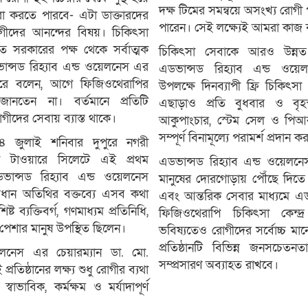
দক্ষ টিমের সমন্বয়ে অসংখ্য রোগী
রা করতে পারবে- এটা ডাক্তারদের
পারেন। সেই লক্ষ্যেই আমরা কাজ
ীদের আনন্দের বিষয়। চিকিৎসা
ে সরকারের পক্ষ থেকে সর্বাত্মক
চিকিৎসা সেবাকে আরও উন্নত
ন্সড রিহ্যাব এন্ড ওয়েলনেস এর
এডভান্সড রিহ্যাব এন্ড ওয়েল
করে বলেন, আগে ফিজিওথেরাপির
উপলক্ষে দিনব্যাপী ফ্রি চিকিৎসা
জানতেন না। বর্তমানে প্রতিটি
এছাড়াও প্রতি বুধবার ও বৃহ
গীদের সেবায় ব্যাস্ত থাকে।
আকুপাংচার, স্টেম সেল ও পিআ
সম্পূর্ণ বিনামূল্যে পরামর্শ প্রদান 
 ৪ জুলাই শনিবার দুপুরে নগরী
েন টাওয়ারে সিলেটে এই প্রথম
এডভান্সড রিহ্যাব এন্ড ওয়েলনেস ক
 এডভান্সড রিহ্যাব এন্ড ওয়েলনেস
মানুষের দোরগোড়ায় পৌঁছে দিতে 
 প্রধান অতিথির বক্তব্যে এসব কথা
এবং আন্তরিক সেবার মাধ্যমে এড
ট ব্যক্তিবর্গ, গণমাধ্যম প্রতিনিধি,
ফিজিওথেরাপি চিকিৎসা কেন্
রেণি-পেশার মানুষ উপস্থিত ছিলেন।
ভবিষ্যতেও রোগীদের সর্বোচ্চ মা
প্রতিষ্ঠানটি বিভিন্ন জনসচেতনতাম
েলনেস এর চেয়ারম্যান ডা. মো.
সম্প্রসারণ অব্যাহত রাখবে।
িষ্ঠানের লক্ষ্য শুধু রোগীর ব্যথা
াভাবিক, কর্মক্ষম ও মর্যাদাপূর্ণ