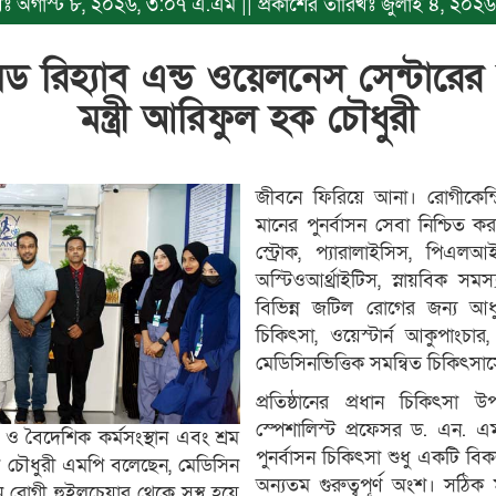
রিখঃ অগাস্ট ৮, ২০২৬, ৩:০৭ এ.এম || প্রকাশের তারিখঃ জুলাই ৪, ২০২
ড রিহ্যাব এন্ড ওয়েলনেস সেন্টারে
মন্ত্রী আরিফুল হক চৌধুরী
জীবনে ফিরিয়ে আনা। রোগীকেন্দ্র
মানের পুনর্বাসন সেবা নিশ্চিত 
স্ট্রোক, প্যারালাইসিস, পিএল
অস্টিওআর্থ্রাইটিস, স্নায়বিক স
বিভিন্ন জটিল রোগের জন্য আধু
চিকিৎসা, ওয়েস্টার্ন আকুপাংচ
মেডিসিনভিত্তিক সমন্বিত চিকিৎসাস
প্রতিষ্ঠানের প্রধান চিকিৎসা উ
স্পেশালিস্ট প্রফেসর ড. এন. এ
ণ ও বৈদেশিক কর্মসংস্থান এবং শ্রম
পুনর্বাসন চিকিৎসা শুধু একটি বিকল
 হক চৌধুরী এমপি বলেছেন, মেডিসিন
অন্যতম গুরুত্বপূর্ণ অংশ। সঠিক ম
 রোগী হুইলচেয়ার থেকে সুস্থ হয়ে