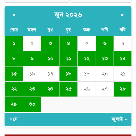
নবনিযুক্ত এসএমপি কমিশনারের সঙ্গে
সাংবাদিকদের মতবিনিময় সভা
জুন ২০২৬
«
»
সোম
মঙ্গল
বুধ
বৃহ
শুক্র
শনি
রবি
অবৈধ বালু উত্তোলনের অভিযোগে ২১টি
ড্রেজার জব্দ, ৯ জন আটক
১
২
৩
৪
৫
৬
৭
৮
৯
১০
১১
১২
১৩
১৪
সিলেটে যোগ দিলেন নতুন পুলিশ
কমিশনার সারোয়ার মুর্শেদ শামীম, গার্ড
১৫
১৬
১৭
১৮
১৯
২০
২১
অব অনারে বরণ
২২
২৩
২৪
২৫
২৬
২৭
২৮
চুনারুঘাটে সাংবাদিকের ব্যক্তিগত ভিডিও
ধারণের অভিযোগ: ব্ল্যাকমেইল ও চাঁদা
দাবির অভিযোগে তোলপাড়
২৯
৩০
« মে
জুলাই »
দোয়ারাবাজারে বালু ব্যবসায়ীর সংবাদ
সম্মেলন চারটি নৌকা দখল ও নগদ টাকা
ছিনিয়ে নেওয়ার অভিযোগ