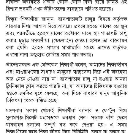
দীর্ঘদিন অব্যবহৃত থাকায় কোটি কোটি টাকা ব্যয়ে নির্মিত এই
বিশাল ভবনটি এখন কীটপতঙ্গের বাসস্থানে পরিণত হয়েছে।
বিক্ষুব্ধ শিক্ষার্থীরা জানান, হাসপাতালটি চালুর বিষয়ে কর্তৃপক্ষ
বারবার মিথ্যা আশ্বাস দিয়ে আসছে। প্রথমে ২০২৪ সালের ২৪ জুন
এবং পরবর্তীতে ২০২৫ সালের অক্টোবর মাসে হাসপাতালটি চালু
করার চূড়ান্ত সময়সীমা (ডেডলাইন) দেওয়া হলেও তা বাস্তবায়ন
করা হয়নি। ২০২৬ সালের মাঝামাঝি সময়ে এসেও কর্তৃপক্ষ
এখনো নানা অজুহাত দেখিয়ে সময় পার করছে।
আন্দোলনরত এক মেডিকেল শিক্ষার্থী বলেন, আমাদের শিক্ষাজীবন
এবং হাওরাঞ্চলের সাধারণ মানুষের স্বাস্থ্যসেবা নিয়ে এই অবহেলা
আর মেনে নেওয়া যায় না। হাসপাতাল চালু না হওয়ায় আমরা
ক্লিনিক্যাল ক্লাস করতে পারছি না, যা আমাদের চিকিৎসক হওয়ার
স্বপ্নকে হুমকির মুখে ফেলছে। অন্য দিকে সাধারণ মানুষ আধুনিক
চিকিৎসা থেকে বঞ্চিত হচ্ছে।
মঙ্গলবার সকাল থেকেই শিক্ষার্থীরা ব্যানার ও ফেস্টুন নিয়ে
সুনামগঞ্জ-সিলেট মহাসড়কে অবস্থান নেন। সড়কে বাঁশ ফেলে
যানবাহন চলাচল সম্পূর্ণ বন্ধ করে দেওয়া হয়। এ সময়
শিক্ষার্থীদের কণ্ঠে শিক্ষা জীবন নিয়ে ছিনিমিনি, চলবে না চলবে না,