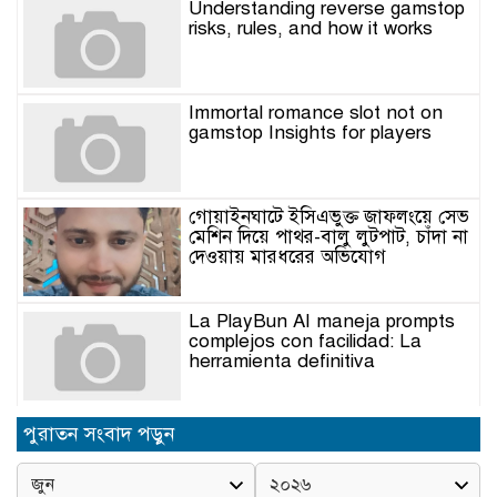
Understanding reverse gamstop
risks, rules, and how it works
Immortal romance slot not on
gamstop Insights for players
গোয়াইনঘাটে ইসিএভুক্ত জাফলংয়ে সেভ
মেশিন দিয়ে পাথর-বালু লুটপাট, চাঁদা না
দেওয়ায় মারধরের অভিযোগ
La PlayBun AI maneja prompts
complejos con facilidad: La
herramienta definitiva
নিত্যপণ্যের ঊর্ধ্বগতি রোধ, স্বাধীন দুদক
পুরাতন সংবাদ পড়ুন
ও যৌক্তিক সংস্কারের দাবিতে সমাবেশ