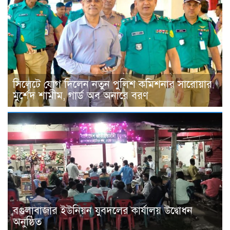
সিলেটে যোগ দিলেন নতুন পুলিশ কমিশনার সারোয়ার
মুর্শেদ শামীম, গার্ড অব অনারে বরণ
বগুলাবাজার ইউনিয়ন যুবদলের কার্যালয় উদ্বোধন
অনুষ্ঠিত