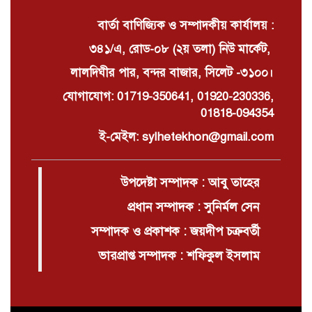
বার্তা বাণিজ্যিক ও সম্পাদকীয় কার্যালয় :
৩৪১/এ, রোড-০৮ (২য় তলা) নিউ মার্কেট,
লালদিঘীর পার, বন্দর বাজার, সিলেট -৩১০০।
যোগাযোগ: 01719-350641, 01920-230336,
01818-094354
ই-মেইল: sylhetekhon@gmail.com
উপদেষ্টা সম্পাদক : আবু তাহের
প্রধান সম্পাদক : সুনির্মল সেন
সম্পাদক ও প্রকাশক : জয়দীপ চক্রবর্তী
ভারপ্রাপ্ত সম্পাদক : শফিকুল ইসলাম