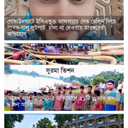
গোয়াইনঘাটে ইসিএভুক্ত জাফলংয়ে সেভ মেশিন দিয়ে
পাথর-বালু লুটপাট, চাঁদা না দেওয়ায় মারধরের
অভিযোগ
অবৈধ বালু উত্তোলনের অভিযোগে ২১টি ড্রেজার জব্দ,
৯ জন আটক