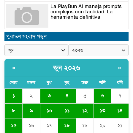
La PlayBun AI maneja prompts
complejos con facilidad: La
herramienta definitiva
নিত্যপণ্যের ঊর্ধ্বগতি রোধ, স্বাধীন দুদক
পুরাতন সংবাদ পড়ুন
ও যৌক্তিক সংস্কারের দাবিতে সমাবেশ
নবনিযুক্ত এসএমপি কমিশনারের সঙ্গে
সাংবাদিকদের মতবিনিময় সভা
জুন ২০২৬
«
»
সোম
মঙ্গল
বুধ
বৃহ
শুক্র
শনি
রবি
অবৈধ বালু উত্তোলনের অভিযোগে ২১টি
ড্রেজার জব্দ, ৯ জন আটক
১
২
৩
৪
৫
৬
৭
৮
৯
১০
১১
১২
১৩
১৪
সিলেটে যোগ দিলেন নতুন পুলিশ
কমিশনার সারোয়ার মুর্শেদ শামীম, গার্ড
১৫
১৬
১৭
১৮
১৯
২০
২১
অব অনারে বরণ