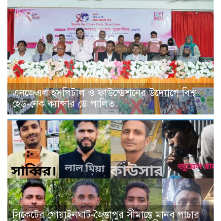
এনজেএল হসপিটাল ও ফাউন্ডেশনের উদ্যোগে বিশ্ব
হেড-নেক ক্যান্সার ডে পালিত
সিকেটের গোয়াইনঘাট-জৈন্তাপুর সীমান্তে মানব পাচার