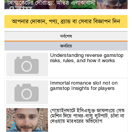
সিন্ডিকেটের দৌরাত্ম্য: অতিষ্ঠ এলাকাবাসী
সর্বশেষ
জনপ্রিয়
Understanding reverse gamstop
risks, rules, and how it works
Immortal romance slot not on
gamstop Insights for players
গোয়াইনঘাটে ইসিএভুক্ত জাফলংয়ে সেভ
মেশিন দিয়ে পাথর-বালু লুটপাট, চাঁদা না
দেওয়ায় মারধরের অভিযোগ