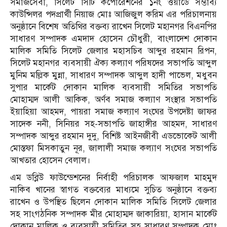
সমাজসেবী, সিলেট সিটি কর্পোরেশনের ১নং ওয়ার্ডে সম্ভাব্য
কাউন্সিলর পদপ্রার্থী নিয়াজ মোঃ আজিজুল করিম এর পরিচালনায়
অনুষ্ঠানে বিশেষ অতিথির বক্তব্য রাখেন সিলেট মহানগর বিএনপির
সাধারণ সম্পাদক এমদাদ হোসেন চৌধুরী, বাংলাদেশ দোকান
মালিক সমিতি সিলেট জেলার মহাসচিব আব্দুর রহমান রিপন,
সিলেট মহানগর ব্যবসায়ী ঐক্য কল্যাণ পরিষদের সভাপতি আব্দুল
মুনিম মল্লিক মুন্না, সাধারণ সম্পাদক আব্দুল হাদী পাভেল, মধুবন
সুপার মার্কেট দোকান মালিক ব্যবসায়ী সমিতির সভাপতি
মোহাম্মদ আলী আকিক, অর্ণব সমাজ কল্যাণ সংস্থার সভাপতি
ইয়াহিয়া আহমদ, পায়রা সমাজ কল্যাণ সংঘের উপদেষ্টা জাফর
সাদেক ননী, সিনিয়র সহ-সভাপতি জাহাঙ্গীর আহমদ, সাধারণ
সম্পাদক আব্দুর রহমান দুদু, বিশিষ্ট আইনজীবী এডভোকেট আলী
মোস্তফা মিসকাতুন নূর, জালালী সমাজ কল্যাণ সংঘের সভাপতি
আখতার হোসেন বেলাল।
এম ডব্লিউ ফাউন্ডেশনের নির্বাহী পরিচালক আফজাল মাহমুদ
নাকিব খানের স্বাগত বক্তব্যের মাধ্যমে সুচিত অনুষ্ঠানে বক্তব্য
রাখেন ও উপস্থিত ছিলেন দোকান মালিক সমিতি সিলেট জেলার
সহ সাংগঠনিক সম্পাদক মীর মোহাম্মদ জাকারিয়া, হাসান মার্কেট
দোকান মালিক ও ব্যবসায়ী সমিতির সহ সাধারণ সম্পাদক মোঃ