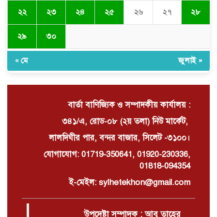
২২
২৩
২৪
২৫
২৬
২৭
২৮
চুনারুঘাটে সাংবাদিকের ব্যক্তিগত ভিডিও
ধারণের অভিযোগ: ব্ল্যাকমেইল ও চাঁদা
দাবির অভিযোগে তোলপাড়
২৯
৩০
« মে
জুলাই »
দোয়ারাবাজারে বালু ব্যবসায়ীর সংবাদ
সম্মেলন চারটি নৌকা দখল ও নগদ টাকা
ছিনিয়ে নেওয়ার অভিযোগ
বার্তা বাণিজ্যিক ও সম্পাদকীয় কার্যালয় :
৩৪১/এ, রোড-০৮ (২য় তলা) নিউ মার্কেট,
লালদিঘীর পার, বন্দর বাজার, সিলেট -৩১০০।
যোগাযোগ: 01719-350641, 01920-230336,
01818-094354
ই-মেইল: sylhetekhon@gmail.com
উপদেষ্টা সম্পাদক : আবু তাহের