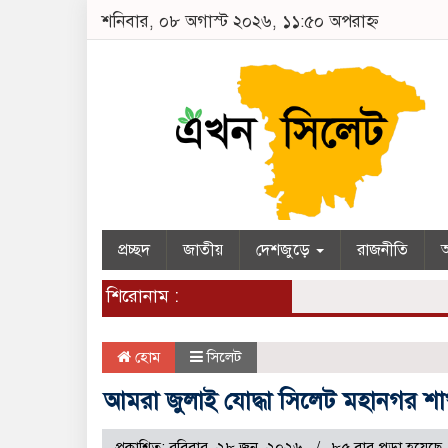
শনিবার, ০৮ অগাস্ট ২০২৬, ১১:৫০ অপরাহ্ন
প্রচ্ছদ
জাতীয়
দেশজুড়ে
রাজনীতি
অ
শিরোনাম :
হোম
সিলেট
আমরা জুলাই যোদ্ধা সিলেট মহানগর শাখ
প্রকাশিত: রবিবার, ২৮ জুন, ২০২৬
৮৫ বার পড়া হয়েছে