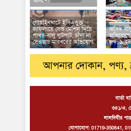
অনুষ্ঠিত
আসংখ্যা
গোয়াইনঘাটে ইসিএভুক্ত
জাফলংয়ে সেভ মেশিন দিয়ে
অবৈধ বাল
পাথর-বালু লুটপাট, চাঁদা না
অভিযোগে 
দেওয়ায় মারধরের অভিযোগ
জব্দ, ৯ 
বার্তা ব
৩৪১/এ, র
লালদিঘীর পার
যোগাযোগ: 01719-350641, 01