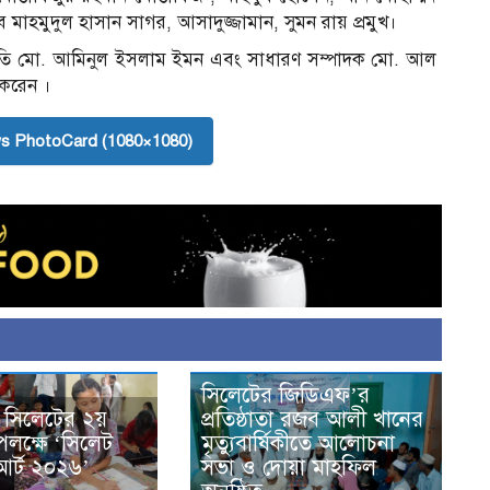
ব মাহমুদুল হাসান সাগর, আসাদুজ্জামান, সুমন রায় প্রমুখ।
 সভাপতি মো. আমিনুল ইসলাম ইমন এবং সাধারণ সম্পাদক মো. আল
 করেন ।
s PhotoCard (1080×1080)
সিলেটের জিডিএফ’র
 সিলেটের ২য়
প্রতিষ্ঠাতা রজব আলী খানের
 উপলক্ষে ‘সিলেট
মৃত্যুবার্ষিকীতে আলোচনা
আর্ট ২০২৬’
সভা ও দোয়া মাহফিল