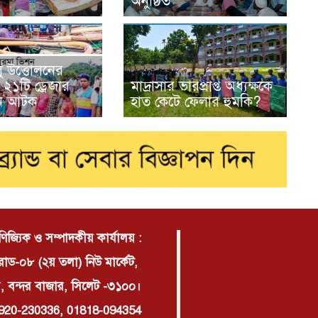
অনুষ্ঠিত
ু উত্তোলনের
২১টি ড্রেজার
মাদ্রাসার ভারপ্রাপ্ত অধ্যক্ষকে
জন আটক
হাত কেটে ফেলার হুমকি?
াণিজ্যিক ও সম্পাদকীয় কার্যালয় :
োড-০৮ (২য় তলা) নিউ মার্কেট,
, বন্দর বাজার, সিলেট -৩১০০।
920-230336, 01818-094354