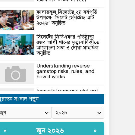
কালারফুল সিলেটের ২য় বর্ষপূর্তি
উপলক্ষে ‘সিলেট হেরিটেজ আর্ট
২০২৬’ অনুষ্ঠিত
সিলেটের জিডিএফ’র প্রতিষ্ঠাতা
রজব আলী খানের মৃত্যুবার্ষিকীতে
আলোচনা সভা ও দোয়া মাহফিল
অনুষ্ঠিত
Understanding reverse
gamstop risks, rules, and
how it works
Immortal romance slot not
on gamstop Insights for
পুরাতন সংবাদ পড়ুন
players
গোয়াইনঘাটে ইসিএভুক্ত
জাফলংয়ে সেভ মেশিন দিয়ে পাথর-
বালু লুটপাট, চাঁদা না দেওয়ায়
জুন ২০২৬
«
»
মারধরের অভিযোগ