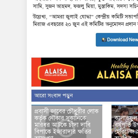
সামি, সুজন আহমদ, ফজলু মিয়া, মুস্তাকিম, সদস্য সচি
উল্লেখ্য, “আমরা জুলাই যোদ্ধা” কেন্দ্রীয় কমিটি
মিরাজ এবছরের ২০ জুন এই কমিটির অনুমোদন প্রদান
Download New
আরো সংবাদ পড়ুন
প্রবাসী জাবের চৌধুরীর লোক
কালারফুল
কর্তৃক নৌকার সুকানিকে
বর্ষপূর্তি
মারধর আটকে চাঁদা দাবি
হেরিটেজ 
বিপাকে ইজারাদার ক্ষতির