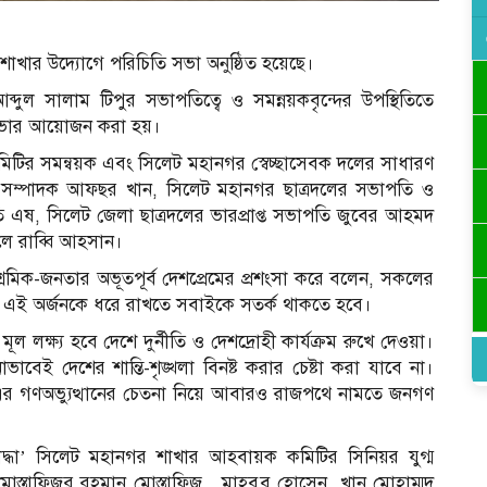
 শাখার উদ্যোগে পরিচিতি সভা অনুষ্ঠিত হয়েছে।
ুল সালাম টিপুর সভাপতিত্বে ও সমন্নয়কবৃন্দের উপস্থিতিতে
এ সভার আয়োজন করা হয়।
মিটির সমন্বয়ক এবং সিলেট মহানগর স্বেচ্ছাসেবক দলের সাধারণ
ক সম্পাদক আফছর খান, সিলেট মহানগর ছাত্রদলের সভাপতি ও
 এষ, সিলেট জেলা ছাত্রদলের ভারপ্রাপ্ত সভাপতি জুবের আহমদ
ে রাব্বি আহসান।
র-শ্রমিক-জনতার অভূতপূর্ব দেশপ্রেমের প্রশংসা করে বলেন, সকলের
 তবে এই অর্জনকে ধরে রাখতে সবাইকে সতর্ক থাকতে হবে।
ক্ষ্য হবে দেশে দুর্নীতি ও দেশদ্রোহী কার্যক্রম রুখে দেওয়া।
েই দেশের শান্তি-শৃঙ্খলা বিনষ্ট করার চেষ্টা করা যাবে না।
২৪-এর গণঅভ্যুত্থানের চেতনা নিয়ে আবারও রাজপথে নামতে জনগণ
্ধা’ সিলেট মহানগর শাখার আহবায়ক কমিটির সিনিয়র যুগ্ম
্তাফিজুর রহমান মোস্তাফিজ , মাহবুব হোসেন, খান মোহাম্মদ