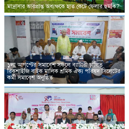
মাদ্রাসার ভারপ্রাপ্ত অধ্যক্ষকে হাত কেটে ফেলার হুমকি?
১লা আগস্টের সমাবেশ সফলে ব্যাটারী চালিত
রিকশাইজি বাইক মালিক শ্রমিক ঐক্য পরিষদ সিলেটের
কর্মী সমাবেশ অনুষ্ঠিত