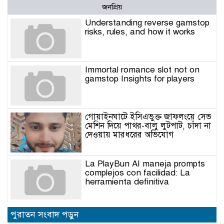
জনপ্রিয়
Understanding reverse gamstop
risks, rules, and how it works
Immortal romance slot not on
gamstop Insights for players
গোয়াইনঘাটে ইসিএভুক্ত জাফলংয়ে সেভ
মেশিন দিয়ে পাথর-বালু লুটপাট, চাঁদা না
দেওয়ায় মারধরের অভিযোগ
La PlayBun AI maneja prompts
complejos con facilidad: La
herramienta definitiva
নিত্যপণ্যের ঊর্ধ্বগতি রোধ, স্বাধীন দুদক
পুরাতন সংবাদ পড়ুন
ও যৌক্তিক সংস্কারের দাবিতে সমাবেশ