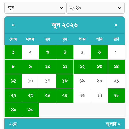
নবনিযুক্ত এসএমপি কমিশনারের সঙ্গে
সাংবাদিকদের মতবিনিময় সভা
জুন ২০২৬
«
»
সোম
মঙ্গল
বুধ
বৃহ
শুক্র
শনি
রবি
অবৈধ বালু উত্তোলনের অভিযোগে ২১টি
ড্রেজার জব্দ, ৯ জন আটক
১
২
৩
৪
৫
৬
৭
৮
৯
১০
১১
১২
১৩
১৪
সিলেটে যোগ দিলেন নতুন পুলিশ
কমিশনার সারোয়ার মুর্শেদ শামীম, গার্ড
১৫
১৬
১৭
১৮
১৯
২০
২১
অব অনারে বরণ
২২
২৩
২৪
২৫
২৬
২৭
২৮
চুনারুঘাটে সাংবাদিকের ব্যক্তিগত ভিডিও
ধারণের অভিযোগ: ব্ল্যাকমেইল ও চাঁদা
দাবির অভিযোগে তোলপাড়
২৯
৩০
« মে
জুলাই »
দোয়ারাবাজারে বালু ব্যবসায়ীর সংবাদ