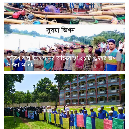
অবৈধ বালু উত্তোলনের অভিযোগে ২১টি ড্রেজার জব্দ,
৯ জন আটক