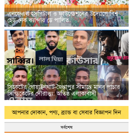
এনজেএল হসপিটাল ও ফাউন্ডেশনের উদ্যোগে বিশ্ব
হেড-নেক ক্যান্সার ডে পালিত
সিকেটের গোয়াইনঘাট-জৈন্তাপুর সীমান্তে মানব পাচার
সিন্ডিকেটের দৌরাত্ম্য: অতিষ্ঠ এলাকাবাসী
সর্বশেষ