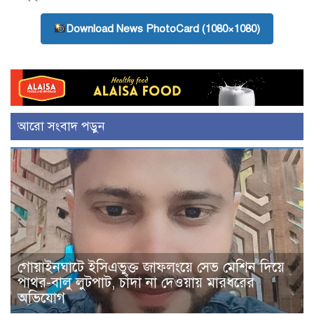
Download News PhotoCard (1080×1080)
আরো সংবাদ পড়ুন
গোয়াইনঘাটে ইসিএভুক্ত জাফলংয়ে সেভ মেশিন দিয়ে
পাথর-বালু লুটপাট, চাঁদা না দেওয়ায় মারধরের
অভিযোগ