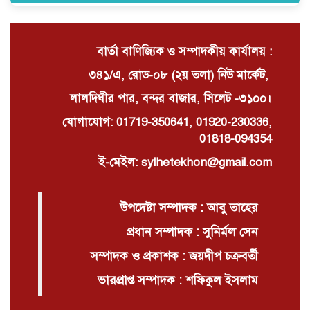
সম্মেলন চারটি নৌকা দখল ও নগদ টাকা
ছিনিয়ে নেওয়ার অভিযোগ
বার্তা বাণিজ্যিক ও সম্পাদকীয় কার্যালয় :
৩৪১/এ, রোড-০৮ (২য় তলা) নিউ মার্কেট,
লালদিঘীর পার, বন্দর বাজার, সিলেট -৩১০০।
যোগাযোগ: 01719-350641, 01920-230336,
01818-094354
ই-মেইল: sylhetekhon@gmail.com
উপদেষ্টা সম্পাদক : আবু তাহের
প্রধান সম্পাদক : সুনির্মল সেন
সম্পাদক ও প্রকাশক : জয়দীপ চক্রবর্তী
ভারপ্রাপ্ত সম্পাদক : শফিকুল ইসলাম