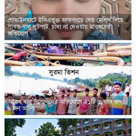
গোয়াইনঘাটে ইসিএভুক্ত জাফলংয়ে সেভ মেশিন দিয়ে
পাথর-বালু লুটপাট, চাঁদা না দেওয়ায় মারধরের
অভিযোগ
অবৈধ বালু উত্তোলনের অভিযোগে ২১টি ড্রেজার জব্দ,
৯ জন আটক