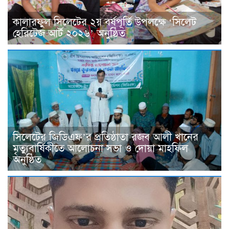
কালারফুল সিলেটের ২য় বর্ষপূর্তি উপলক্ষে ‘সিলেট
হেরিটেজ আর্ট ২০২৬’ অনুষ্ঠিত
সিলেটের জিডিএফ’র প্রতিষ্ঠাতা রজব আলী খানের
মৃত্যুবার্ষিকীতে আলোচনা সভা ও দোয়া মাহফিল
অনুষ্ঠিত