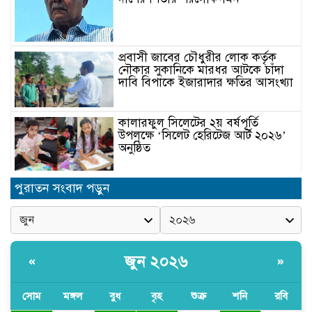
প্রবাসী জাবের চৌধুরীর লোক কর্তৃক
নৌকার সুকানিকে মারধর আটকে চাঁদা
দাবি বিপাকে ইজারাদার ক্ষতির আসংখ্যা
কালারফুল সিলেটের ২য় বর্ষপূর্তি
উপলক্ষে ‘সিলেট হেরিটেজ আর্ট ২০২৬’
অনুষ্ঠিত
পুরাতন সংবাদ পড়ুন
সিলেটের জিডিএফ’র প্রতিষ্ঠাতা রজব
আলী খানের মৃত্যুবার্ষিকীতে আলোচনা
সভা ও দোয়া মাহফিল অনুষ্ঠিত
Understanding reverse gamstop
জুন ২০২৬
«
»
risks, rules, and how it works
সোম
মঙ্গল
বুধ
বৃহ
শুক্র
শনি
রবি