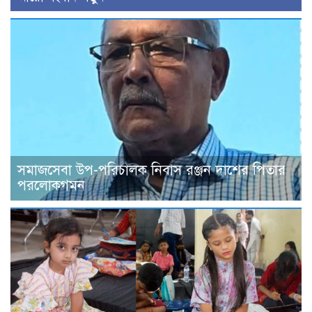
সমাজসেবা উপ-পরিচালক নিবাস রঞ্জন দাশের পিতার
পরলোকগমন