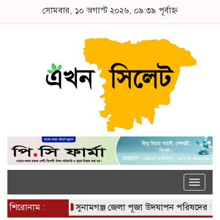
সোমবার, ১০ অগাস্ট ২০২৬, ০৯:৩৯ পূর্বাহ্ন
Toggle
naviga
শিরোনাম :
সুনামগঞ্জ জেলা পূজা উদযাপন পরিষদের ৮১ সদস্য 