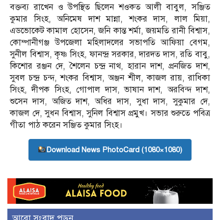
বক্তব্য রাখেন ও উপস্থিত ছিলেন শওকত আলী বাবুল, সঞ্জিত
কুমার সিংহ, অনিমেষ দাশ মান্না, শংকর দাস, লাল মিয়া,
এডভোকেট কামাল হোসেন, জনি কান্ত শর্মা, জয়মতি রানী বিশ্বাস,
কোম্পানীগঞ্জ উপজেলা মহিলাদলের সভাপতি আফিয়া বেগম,
সুনীল বিশ্বাস, কৃষ্ণ সিংহ, ফানন্দ্র সরকার, দারদত দাস, রতি বাবু,
কিশোর রঞ্জন দে, শৈলেন চন্দ্র নাথ, হারান দাশ, প্রনজিত দাশ,
সুবল চন্দ্র চন্দ, শংকর বিশ্বাস, অঞ্জন শীল, কাজল রায়, রাধিকা
সিংহ, দীপক সিংহ, গোপাল দাস, ভাষান দাশ, অরবিন্দ দাশ,
শুসেন দাস, অজিত দাশ, অধির দাস, সুধা দাস, সুকুমার দে,
কাজল দে, সুধন বিশ্বাস, সুনিল বিশ্বাস প্রমুখ। সভার শুরুতে পবিত্র
গীতা পাঠ করেন সঞ্জিত কুমার সিংহ।
Download News PhotoCard (1080×1080)
আরো সংবাদ পড়ুন