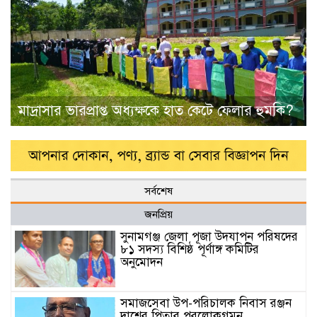
মাদ্রাসার ভারপ্রাপ্ত অধ্যক্ষকে হাত কেটে ফেলার হুমকি?
সর্বশেষ
জনপ্রিয়
সুনামগঞ্জ জেলা পূজা উদযাপন পরিষদের
৮১ সদস্য বিশিষ্ঠ পূর্ণাঙ্গ কমিটির
অনুমোদন
সমাজসেবা উপ-পরিচালক নিবাস রঞ্জন
দাশের পিতার পরলোকগমন